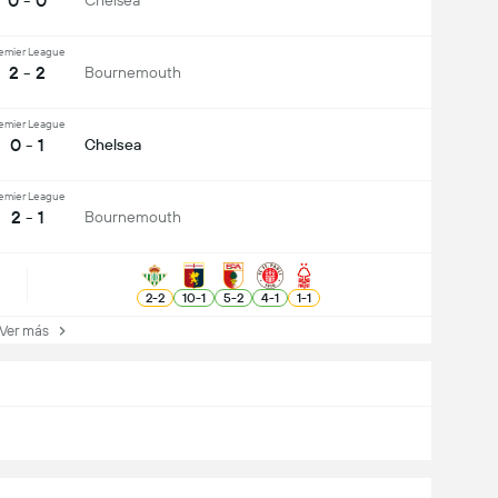
0 - 0
Chelsea
emier League
2 - 2
Bournemouth
emier League
0 - 1
Chelsea
emier League
2 - 1
Bournemouth
2
-
2
10
-
1
5
-
2
4
-
1
1
-
1
er más