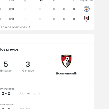
J
Gol
+/-
PTS
G
E
P
Siguiente
0
0:0
0
0
0
0
0
0
0:0
0
0
0
0
0
abla de posiciones
los previos
5
3
Empates
Ganados
Bournemouth
emier League
2 - 2
Bournemouth
emier League