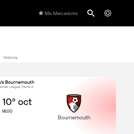
Mis Marcadores
Historia
Vs Bournemouth
Premier League, Fecha 6
 10º oct
14:00
Bournemouth