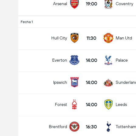
19:00
Arsenal
Coventry
Fecha 1
Goles en el partido (2.5)
11:30
Hull City
Man Utd
14:00
Everton
Palace
Menos de
Más de
14:00
Ipswich
Sunderlan
14:00
Forest
Leeds
16:30
Brentford
Tottenha