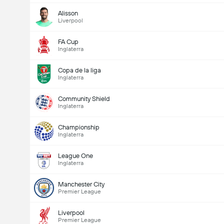
Alisson
Liverpool
FA Cup
Inglaterra
Copa de la liga
Inglaterra
Community Shield
Inglaterra
Championship
Inglaterra
League One
Inglaterra
Manchester City
Premier League
Liverpool
Premier League