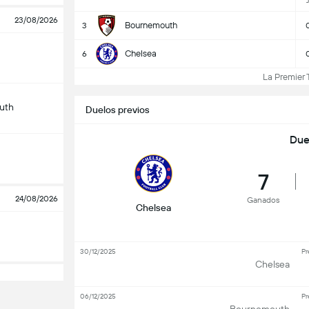
23/08/2026
Bournemouth
3
Chelsea
6
La Premier T
uth
Duelos previos
Due
7
24/08/2026
Ganados
Chelsea
30/12/2025
Pr
Chelsea
06/12/2025
Pr