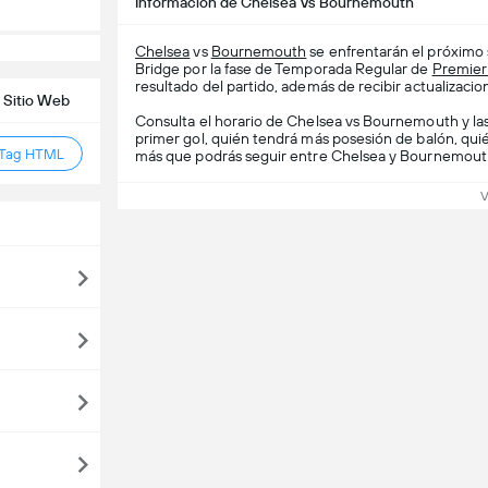
Información de Chelsea Vs Bournemouth
Chelsea
vs
Bournemouth
se enfrentarán el próximo 
Bridge por la fase de Temporada Regular de
Premier
resultado del partido, además de recibir actualizacion
 Sitio Web
Consulta el horario de Chelsea vs Bournemouth y las
primer gol, quién tendrá más posesión de balón, qui
 Tag HTML
más que podrás seguir entre Chelsea y Bournemouth
V