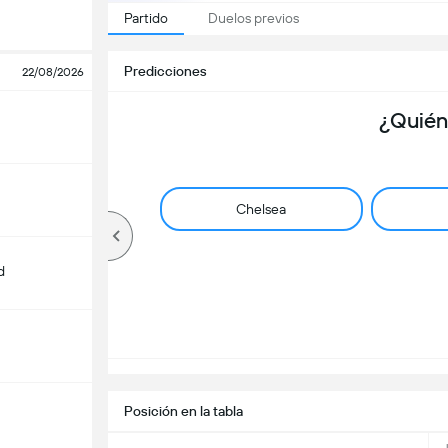
Partido
Duelos previos
Predicciones
22/08/2026
¿Quién
Chelsea
d
Posición en la tabla
m