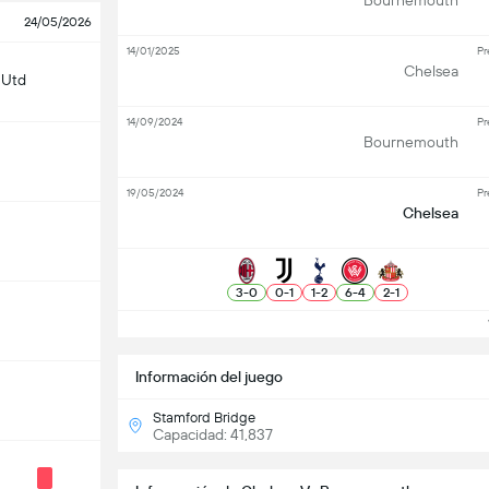
Bournemouth
24/05/2026
14/01/2025
Pr
Chelsea
 Utd
14/09/2024
Pr
Bournemouth
19/05/2024
Pr
Chelsea
3
-
0
0
-
1
1
-
2
6
-
4
2
-
1
V
Información del juego
Stamford Bridge
Capacidad: 41,837