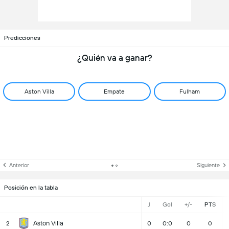
Predicciones
¿Quién va a ganar?
Aston Villa
Empate
Fulham
Anterior
Siguiente
Posición en la tabla
J
Gol
+/-
PTS
Aston Villa
2
0
0:0
0
0