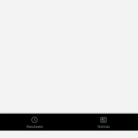
Resultados
Noticias