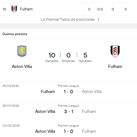
Fulham
10
0
0:0
0
0
La Premier Tabla de posiciones
Duelos previos
10
0
5
Ganados
Empates
Ganados
Aston Villa
Fulham
25/04/2026
Premier League
1 - 0
Fulham
Aston Villa
28/09/2025
Premier League
3 - 1
Aston Villa
Fulham
03/05/2025
Premier League
1 - 0
Aston Villa
Fulham