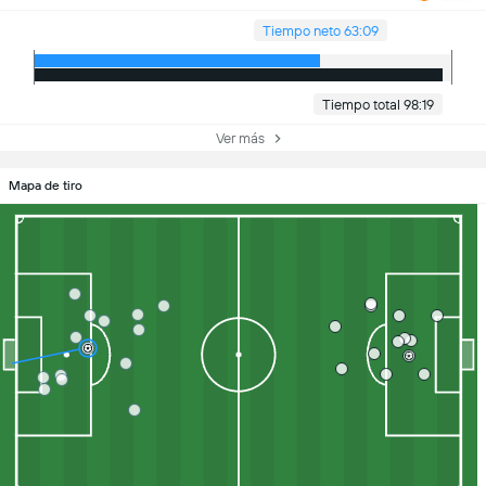
Tiempo neto 63:09
Tiempo total 98:19
Ver más
Mapa de tiro