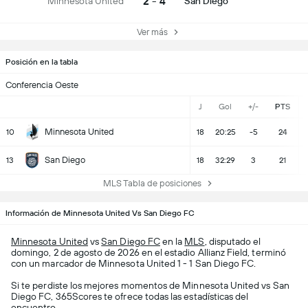
2 - 4
Minnesota United
San Diego
Ver más
Posición en la tabla
Conferencia Oeste
J
Gol
+/-
PTS
Minnesota United
10
18
20:25
-5
24
San Diego
13
18
32:29
3
21
MLS Tabla de posiciones
Información de Minnesota United Vs San Diego FC
Minnesota United
vs
San Diego FC
en la
MLS
, disputado el
domingo, 2 de agosto de 2026 en el estadio Allianz Field, terminó
con un marcador de Minnesota United 1 - 1 San Diego FC.
Si te perdiste los mejores momentos de Minnesota United vs San
Diego FC, 365Scores te ofrece todas las estadísticas del
encuentro.