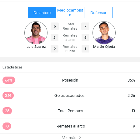
Mediocampist
Delantero
Defensor
a
Total
6
7
Remates
Remates
2
5
al arco
Luis Suarez
Remates
Martin Ojeda
2
1
Fuera
Estadísticas
64%
Posesión
36%
3.14
Goles esperados
2.26
26
Total Remates
13
10
Remates al arco
9
Ver más