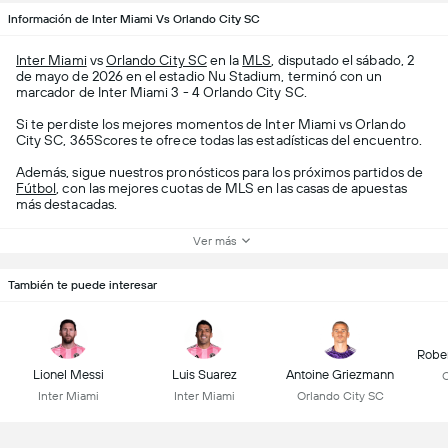
Información de Inter Miami Vs Orlando City SC
Inter Miami
vs
Orlando City SC
en la
MLS
, disputado el sábado, 2
de mayo de 2026 en el estadio Nu Stadium, terminó con un
marcador de Inter Miami 3 - 4 Orlando City SC.
Si te perdiste los mejores momentos de Inter Miami vs Orlando
City SC, 365Scores te ofrece todas las estadísticas del encuentro.
Además, sigue nuestros pronósticos para los próximos partidos de
Fútbol
, con las mejores cuotas de MLS en las casas de apuestas
más destacadas.
Ver más
También te puede interesar
Robe
Lionel Messi
Luis Suarez
Antoine Griezmann
C
Inter Miami
Inter Miami
Orlando City SC