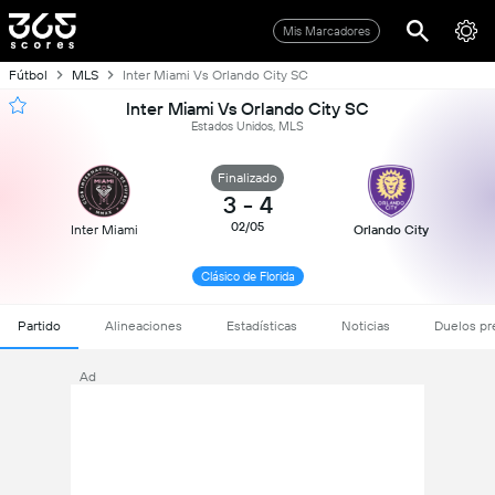
Mis Marcadores
Fútbol
MLS
Inter Miami Vs Orlando City SC
Inter Miami Vs Orlando City SC
Estados Unidos, MLS
Finalizado
3
-
4
02/05
Inter Miami
Orlando City
Clásico de Florida
Partido
Alineaciones
Estadísticas
Noticias
Duelos pr
Ad