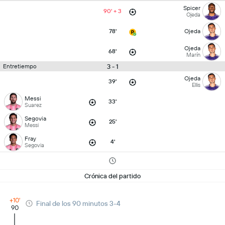
Spicer
90' + 3
Ojeda
78'
Ojeda
Ojeda
68'
Marín
3 - 1
Entretiempo
Ojeda
39'
Ellis
Messi
33'
Suarez
Segovia
25'
Messi
Fray
4'
Segovia
Crónica del partido
+10'
Final de los 90 minutos 3-4
90