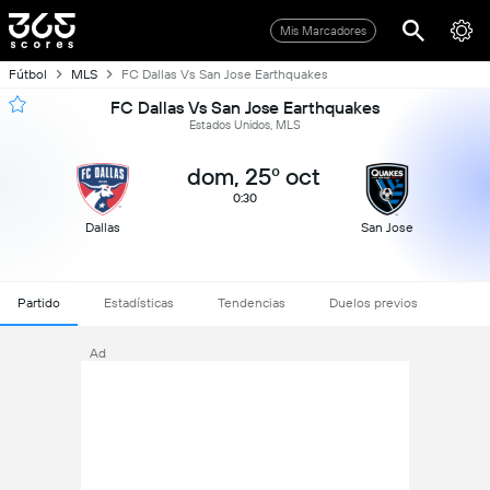
Mis Marcadores
Fútbol
MLS
FC Dallas Vs San Jose Earthquakes
FC Dallas Vs San Jose Earthquakes
Estados Unidos, MLS
dom, 25º oct
0:30
Dallas
San Jose
Partido
Estadísticas
Tendencias
Duelos previos
Ad