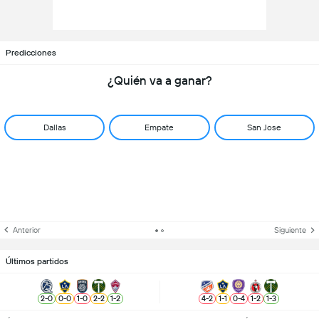
Predicciones
¿Quién va a ganar?
Dallas
Empate
San Jose
Anterior
Siguiente
Últimos partidos
2
-
0
0
-
0
1
-
0
2
-
2
1
-
2
4
-
2
1
-
1
0
-
4
1
-
2
1
-
3