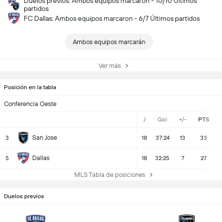
Duelos previos: Ambos equipos marcaron - 10/10 Últimos
partidos
FC Dallas: Ambos equipos marcaron - 6/7 Últimos partidos
Ambos equipos marcarán
Ver más
Posición en la tabla
Conferencia Oeste
J
Gol
+/-
PTS
San Jose
3
18
37:24
13
33
Dallas
5
18
32:25
7
27
MLS Tabla de posiciones
Duelos previos