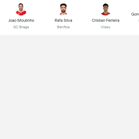
Gonç
Joao Moutinho
Rafa Silva
Cristian Ferreira
SC Braga
Benfica
Viseu