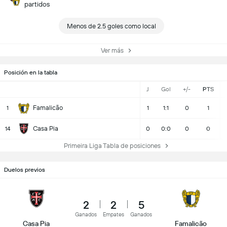
partidos
Menos de 2.5 goles como local
Ver más
Posición en la tabla
J
Gol
+/-
PTS
Famalicão
1
1
1:1
0
1
Casa Pia
14
0
0:0
0
0
Primeira Liga Tabla de posiciones
Duelos previos
2
2
5
Ganados
Empates
Ganados
Casa Pia
Famalicão