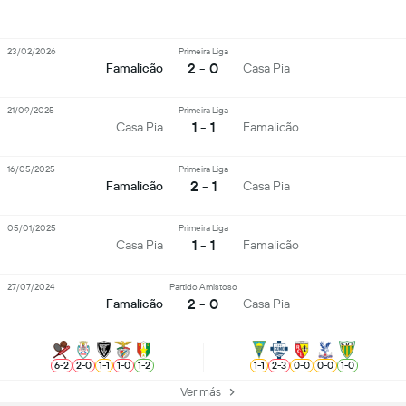
23/02/2026
Primeira Liga
2 - 0
Famalicão
Casa Pia
21/09/2025
Primeira Liga
1 - 1
Casa Pia
Famalicão
16/05/2025
Primeira Liga
2 - 1
Famalicão
Casa Pia
05/01/2025
Primeira Liga
1 - 1
Casa Pia
Famalicão
27/07/2024
Partido Amistoso
2 - 0
Famalicão
Casa Pia
6
-
2
2
-
0
1
-
1
1
-
0
1
-
2
1
-
1
2
-
3
0
-
0
0
-
0
1
-
0
Ver más