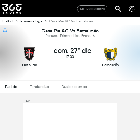
Mis Marcadores
Fútbol
Primeira Liga
Casa Pia AC Vs Famalicão
Casa Pia AC Vs Famalicão
Portugal, Primeira Liga, Fecha 16
dom, 27º dic
17:00
Casa Pia
Famalicão
Partido
Tendencias
Duelos previos
Ad