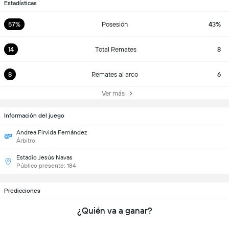
Estadísticas
57%
Posesión
43%
14
Total Remates
8
8
Remates al arco
6
Ver más
Información del juego
Andrea Firvida Fernández
Árbitro
Estadio Jesús Navas
Público presente: 184
Predicciones
¿Quién va a ganar?