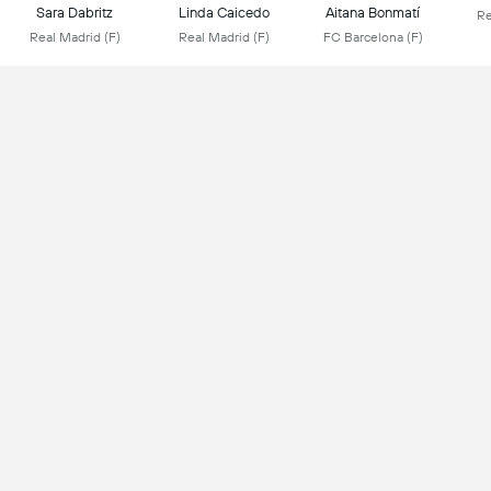
Sara Dabritz
Linda Caicedo
Aitana Bonmatí
Re
Real Madrid (F)
Real Madrid (F)
FC Barcelona (F)