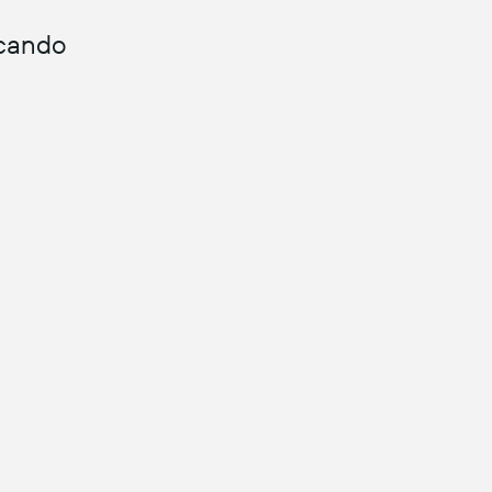
scando