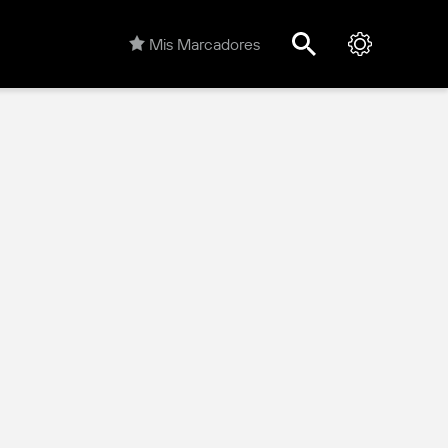
Mis Marcadores