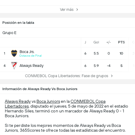
Ver más
Posición en la tabla
Grupo E
J
Gol
+/-
PTS
G
Boca Jrs.
1
6
5:5
0
10
3
Octavos de Final
Always Ready
4
6
5:9
-4
5
1
CONMEBOL Copa Libertadores: Fase de grupos
Información de Always Ready Vs Boca Juniors
Always Ready
vs
Boca Juniors
en la
CONMEBOL Copa
Libertadores
, disputado el jueves, 5 de mayo de 2022 en el estadio
Hernando Siles, terminó con un marcador de Always Ready 0 - 1
Boca Juniors.
Si te perdiste los mejores momentos de Always Ready vs Boca
Juniors, 365Scores te ofrece todas las estadísticas del encuentro.