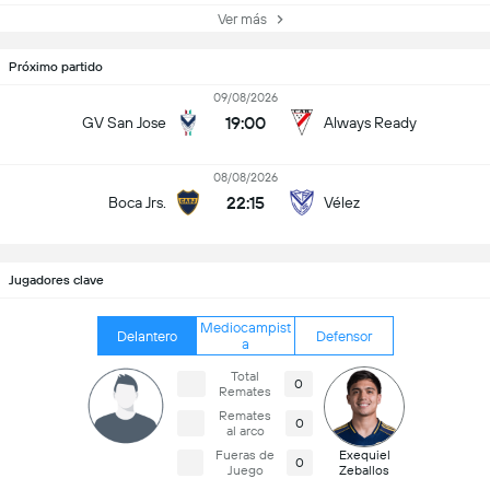
Ver más
Próximo partido
09/08/2026
19:00
GV San Jose
Always Ready
08/08/2026
22:15
Boca Jrs.
Vélez
Jugadores clave
Mediocampist
Delantero
Defensor
a
Total
0
Remates
Remates
0
al arco
Fueras de
Exequiel
0
Juego
Zeballos