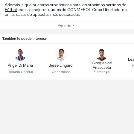
Además, sigue nuestros pronósticos para los próximos partidos de
Fútbol
, con las mejores cuotas de CONMEBOL Copa Libertadores
en las casas de apuestas más destacadas.
Ver más
También te puede interesar
Lea
Giorgian de
Ángel Di María
Jesse Lingard
B
Arrascaeta
Rosario Central
Corinthians
Flamengo