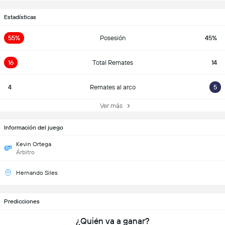
Estadísticas
55%
Posesión
45%
16
Total Remates
14
4
Remates al arco
5
Ver más
Información del juego
Kevin Ortega
Árbitro
Hernando Siles
Predicciones
¿Quién va a ganar?