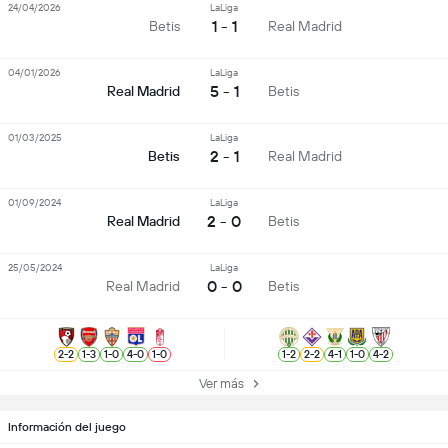
24/04/2026
LaLiga
1 - 1
Betis
Real Madrid
04/01/2026
LaLiga
5 - 1
Real Madrid
Betis
01/03/2025
LaLiga
2 - 1
Betis
Real Madrid
01/09/2024
LaLiga
2 - 0
Real Madrid
Betis
25/05/2024
LaLiga
0 - 0
Real Madrid
Betis
2
-
2
1
-
3
1
-
0
4
-
0
1
-
0
1
-
2
2
-
2
4
-
1
1
-
0
4
-
2
Ver más
Información del juego