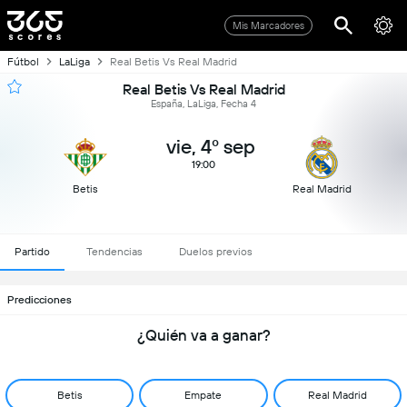
Mis Marcadores
Fútbol
LaLiga
Real Betis Vs Real Madrid
Real Betis Vs Real Madrid
España, LaLiga, Fecha 4
vie, 4º sep
19:00
Betis
Real Madrid
Partido
Tendencias
Duelos previos
Predicciones
¿Quién va a ganar?
Betis
Empate
Real Madrid