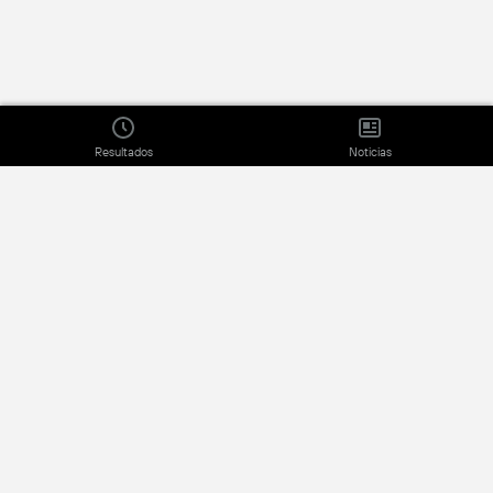
Resultados
Noticias