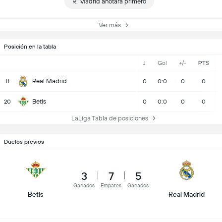
R. Madrid anotará primero
Ver más
Posición en la tabla
J
Gol
+/-
PTS
Real Madrid
11
0
0:0
0
0
Betis
20
0
0:0
0
0
LaLiga Tabla de posiciones
Duelos previos
3
7
5
Ganados
Empates
Ganados
Betis
Real Madrid