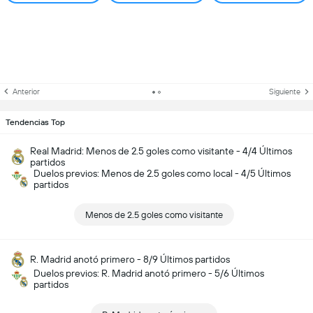
Anterior
Siguiente
Tendencias Top
Real Madrid: Menos de 2.5 goles como visitante - 4/4 Últimos
partidos
Duelos previos: Menos de 2.5 goles como local - 4/5 Últimos
partidos
Menos de 2.5 goles como visitante
R. Madrid anotó primero - 8/9 Últimos partidos
Duelos previos: R. Madrid anotó primero - 5/6 Últimos
partidos