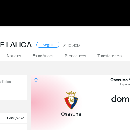
E LALIGA
Seguir
101.40M
Noticias
Estadísticas
Pronosticos
Transferencia
Osasuna 
rtidos
España
dom,
Osasuna
15/08/2026