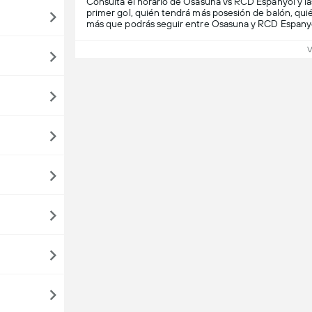
Consulta el horario de Osasuna vs RCD Espanyol y las
primer gol, quién tendrá más posesión de balón, qui
más que podrás seguir entre Osasuna y RCD Espanyo
V