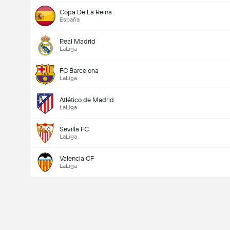
Copa De La Reina
España
Real Madrid
LaLiga
FC Barcelona
LaLiga
Atlético de Madrid
LaLiga
Sevilla FC
LaLiga
Valencia CF
LaLiga