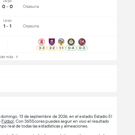
LaLiga
0 - 0
Osasuna
LaLiga
1 - 1
Osasuna
3
-
3
2
-
2
1
-
1
0
-
4
0
-
3
er más
 domingo, 13 de septiembre de 2026, en el estadio Estadio El
e
Fútbol
. Con 365Scores puedes seguir en vivo el resultado
po real de todas las estadísticas y alineaciones.