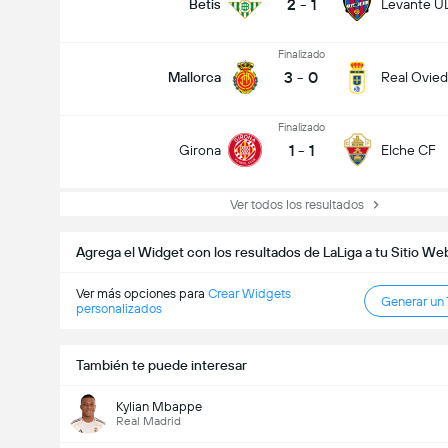
2
-
1
Betis
Levante U
Finalizado
3
-
0
Mallorca
Real Ovie
Finalizado
1
-
1
Girona
Elche CF
Ver todos los resultados
Agrega el Widget con los resultados de LaLiga a tu Sitio We
Ver más opciones para
Crear Widgets
Generar un
personalizados
También te puede interesar
Kylian Mbappe
Real Madrid