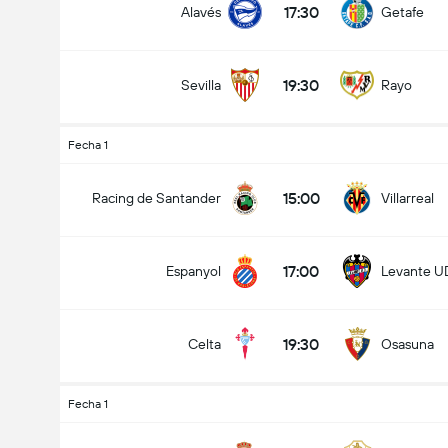
17:30
Alavés
Getafe
19:30
Sevilla
Rayo
Goles en el partido (2.5)
Fecha 1
15:00
Racing de Santander
Villarreal
Menos de
Más de
17:00
Espanyol
Levante U
19:30
Celta
Osasuna
Fecha 1