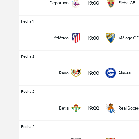
19:00
Deportivo
Elche CF
Fecha 1
19:00
Atlético
Málaga CF
Fecha 2
19:00
Rayo
Alavés
Fecha 2
19:00
Betis
Real Soci
Fecha 2