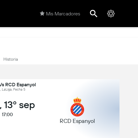
Mis Marcadores
Historia
Vs RCD Espanyol
, LaLiga, Fecha 5
 13º sep
17:00
RCD Espanyol