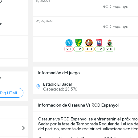
D
14/12/2024
RCD Espanyol
04/02/2023
do
RCD Espanyol
2
-
1
1
-
2
0
-
0
1
-
2
2
-
0
V
Información del juego
b
Estadio El Sadar
Capacidad: 23,576
 Tag HTML
Información de Osasuna Vs RCD Espanyol
Osasuna
vs
RCD Espanyol
se enfrentarán el próximo
Sadar por la fase de Temporada Regular de
LaLiga
d
del partido, además de recibir actualizaciones en tiem