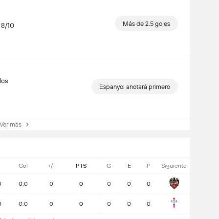
Más de 2.5 goles
 8/10
dos
Espanyol anotará primero
er más
J
Gol
+/-
PTS
G
E
P
Siguiente
0
0:0
0
0
0
0
0
0
0:0
0
0
0
0
0