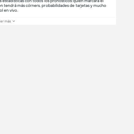
 estadísticas con todos los pronósticos:quién marcará el
én tendrá más córners, probabilidades de tarjetas y mucho
l en vivo.
er más