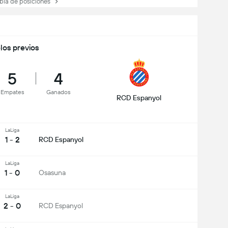
la de posiciones
los previos
5
4
Empates
Ganados
RCD Espanyol
LaLiga
1 - 2
RCD Espanyol
LaLiga
1 - 0
Osasuna
LaLiga
2 - 0
RCD Espanyol