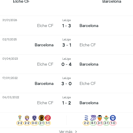
Elche CF
Barcelona
31/01/2026
LaLiga
1 - 3
Elche CF
Barcelona
02/11/2025
LaLiga
3 - 1
Barcelona
Elche CF
01/04/2023
LaLiga
0 - 4
Elche CF
Barcelona
17/09/2022
LaLiga
3 - 0
Barcelona
Elche CF
06/03/2022
LaLiga
1 - 2
Elche CF
Barcelona
2
-
2
2
-
2
0
-
0
2
-
1
1
-
1
2
-
2
4
-
1
3
-
1
3
-
1
1
-
0
Ver más