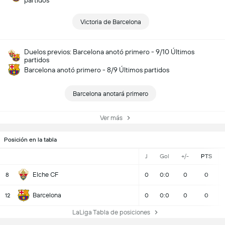
partidos
Victoria de Barcelona
Duelos previos: Barcelona anotó primero - 9/10 Últimos
partidos
Barcelona anotó primero - 8/9 Últimos partidos
Barcelona anotará primero
Ver más
Posición en la tabla
J
Gol
+/-
PTS
Elche CF
8
0
0:0
0
0
Barcelona
12
0
0:0
0
0
LaLiga Tabla de posiciones