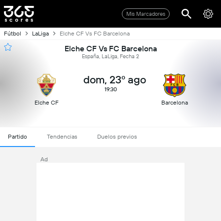
Mis Marcadores
Fútbol
LaLiga
Elche CF Vs FC Barcelona
Elche CF Vs FC Barcelona
España, LaLiga, Fecha 2
dom, 23º ago
19:30
Elche CF
Barcelona
Partido
Tendencias
Duelos previos
Ad