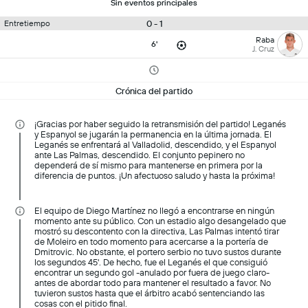
Sin eventos principales
0 - 1
Entretiempo
Raba
6'
J. Cruz
Crónica del partido
¡Gracias por haber seguido la retransmisión del partido! Leganés
y Espanyol se jugarán la permanencia en la última jornada. El
Leganés se enfrentará al Valladolid, descendido, y el Espanyol
ante Las Palmas, descendido. El conjunto pepinero no
dependerá de sí mismo para mantenerse en primera por la
diferencia de puntos. ¡Un afectuoso saludo y hasta la próxima!
El equipo de Diego Martínez no llegó a encontrarse en ningún
momento ante su público. Con un estadio algo desangelado que
mostró su descontento con la directiva, Las Palmas intentó tirar
de Moleiro en todo momento para acercarse a la portería de
Dmitrovic. No obstante, el portero serbio no tuvo sustos durante
los segundos 45'. De hecho, fue el Leganés el que consiguió
encontrar un segundo gol -anulado por fuera de juego claro-
antes de abordar todo para mantener el resultado a favor. No
tuvieron sustos hasta que el árbitro acabó sentenciando las
cosas con el pitido final.