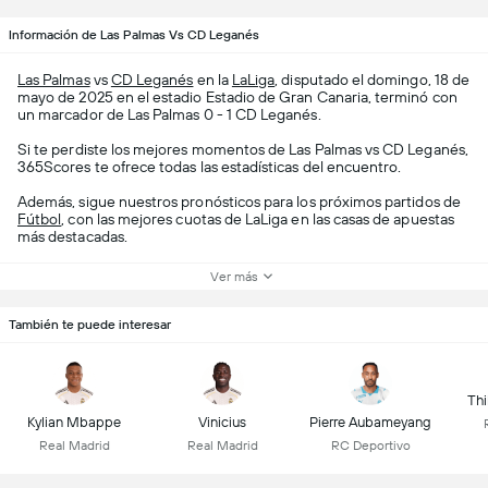
Información de Las Palmas Vs CD Leganés
Las Palmas
vs
CD Leganés
en la
LaLiga
, disputado el domingo, 18 de
mayo de 2025 en el estadio Estadio de Gran Canaria, terminó con
un marcador de Las Palmas 0 - 1 CD Leganés.
Si te perdiste los mejores momentos de Las Palmas vs CD Leganés,
365Scores te ofrece todas las estadísticas del encuentro.
Además, sigue nuestros pronósticos para los próximos partidos de
Fútbol
, con las mejores cuotas de LaLiga en las casas de apuestas
más destacadas.
Ver más
También te puede interesar
Thi
Kylian Mbappe
Vinicius
Pierre Aubameyang
Real Madrid
Real Madrid
RC Deportivo