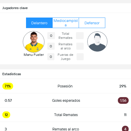
Jugadores clave
Mediocampist
Delantero
Defensor
a
Total
0
Remates
Remates
0
al arco
Manu Fuster
Fueras de
0
Juego
Estadísticas
71%
Posesión
29%
0.57
Goles esperados
1.56
12
Total Remates
11
3
Remates al arco
4