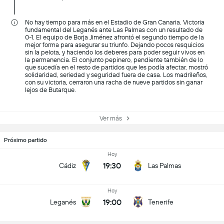
No hay tiempo para más en el Estadio de Gran Canaria. Victoria
fundamental del Leganés ante Las Palmas con un resultado de
0-1. El equipo de Borja Jiménez afrontó el segundo tiempo de la
mejor forma para asegurar su triunfo. Dejando pocos resquicios
sin la pelota, y haciendo los deberes para poder seguir vivos en
la permanencia. El conjunto pepinero, pendiente también de lo
que sucedía en el resto de partidos que les podía afectar, mostró
solidaridad, seriedad y seguridad fuera de casa. Los madrileños,
con su victoria, cerraron una racha de nueve partidos sin ganar
lejos de Butarque.
Ver más
Próximo partido
Hoy
19:30
Cádiz
Las Palmas
Hoy
19:00
Leganés
Tenerife