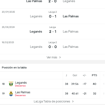
2 - 0
Las Palmas
Leganés
20/09/2025
LaLiga 2
0 - 1
Leganés
Las Palmas
25/08/2024
LaLiga
2 - 1
Leganés
Las Palmas
18/02/2023
LaLiga 2
0 - 0
Leganés
Las Palmas
Ver más
Posición en la tabla
J
Gol
+/-
PTS
G
Leganés
18
38
39:56
-17
40
9
Descenso
Las Palmas
19
38
40:61
-21
32
8
Descenso
LaLiga Tabla de posiciones