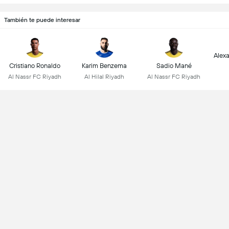
También te puede interesar
Alex
Cristiano Ronaldo
Karim Benzema
Sadio Mané
Al Nassr FC Riyadh
Al Hilal Riyadh
Al Nassr FC Riyadh