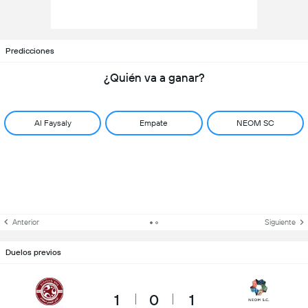
Predicciones
¿Quién va a ganar?
Al Faysaly
Empate
NEOM SC
Anterior
Siguiente
Duelos previos
1
0
1