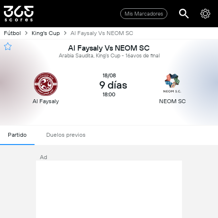
Mis Marcadores
Fútbol
King's Cup
Al Faysaly Vs NEOM SC
Al Faysaly Vs NEOM SC
Arabia Saudita, King's Cup - 16avos de final
18/08
9 días
18:00
Al Faysaly
NEOM SC
Partido
Duelos previos
Ad