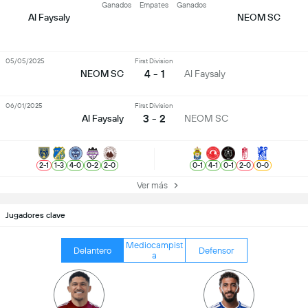
Ganados
Empates
Ganados
Al Faysaly
NEOM SC
05/05/2025
First Division
4 - 1
NEOM SC
Al Faysaly
06/01/2025
First Division
3 - 2
Al Faysaly
NEOM SC
2
-
1
1
-
3
4
-
0
0
-
2
2
-
0
0
-
1
4
-
1
0
-
1
2
-
0
0
-
0
Ver más
Jugadores clave
Mediocampist
Delantero
Defensor
a