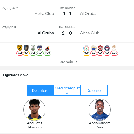
27/03/2019
First Division
1 - 1
Abha Club
Al Oruba
07/11/2018
First Division
2 - 0
Al Oruba
Abha Club
3
-
1
2
-
1
3
-
1
0
-
4
2
-
0
0
-
0
2
-
1
5
-
1
0
-
1
2
-
0
Ver más
Jugadores clave
Mediocampist
Delantero
Defensor
a
Abdulaziz
Abdalkareem
Masnom
Darsi