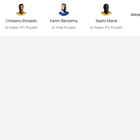
Alex
Cristiano Ronaldo
Karim Benzema
Sadio Mané
Al Nassr FC Riyadh
Al Hilal Riyadh
Al Nassr FC Riyadh