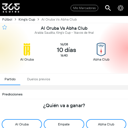
Mis Marcadores
Fútbol
King's Cup
Al Oruba Vs Abha Club
Al Oruba Vs Abha Club
Arabia Saudita, King's Cup - 16avos de final
16/08
10 días
16:40
Al Oruba
Abha Club
Partido
Duelos previos
Predicciones
¿Quién va a ganar?
Al Oruba
Empate
Abha Club