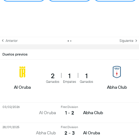
Anterior
Siguiente
Duelos previos
2
1
1
Ganados
Empates
Ganados
Al Oruba
Abha Club
03/02/2026
First Division
1 - 2
Al Oruba
Abha Club
28/09/2025
First Division
2 - 3
Abha Club
Al Oruba