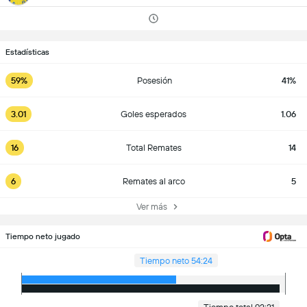
Estadísticas
59%
Posesión
41%
3.01
Goles esperados
1.06
16
Total Remates
14
6
Remates al arco
5
Ver más
Tiempo neto jugado
Tiempo neto 54:24