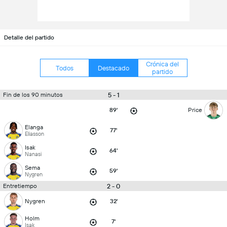
Detalle del partido
Crónica del
Todos
Destacado
partido
5 - 1
Fin de los 90 minutos
89'
Price
Elanga
77'
Eliasson
Isak
64'
Nanasi
Sema
59'
Nygren
2 - 0
Entretiempo
Nygren
32'
Holm
7'
Isak