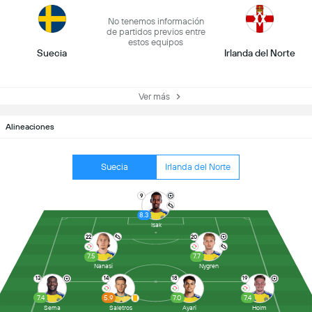
No tenemos información
de partidos previos entre
estos equipos
Suecia
Irlanda del Norte
Ver más
Alineaciones
Suecia
Irlanda del Norte
9
8.3
Isak
22
20
7.5
7.7
Nanasi
Nygren
13
14
18
19
7.4
5.9
7.0
7.4
Sema
Saletros
Ayari
Holm