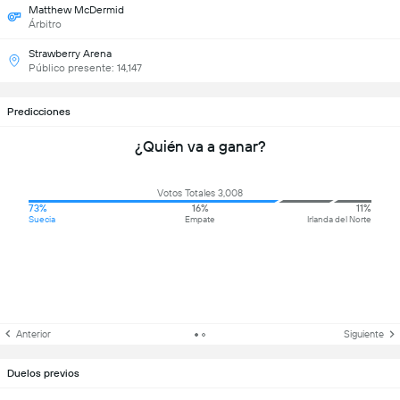
Matthew McDermid
Árbitro
Strawberry Arena
Público presente: 14,147
Predicciones
¿Quién va a ganar?
Votos Totales 3,008
73%
16%
11%
Suecia
Empate
Irlanda del Norte
Anterior
Siguiente
Duelos previos