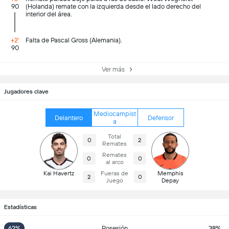
90
(Holanda) remate con la izquierda desde el lado derecho del
interior del área.
+2'
Falta de Pascal Gross (Alemania).
90
Ver más
Jugadores clave
Mediocampist
Delantero
Defensor
a
Total
0
2
Remates
Remates
0
0
al arco
Kai Havertz
Fueras de
Memphis
2
0
Juego
Depay
Estadísticas
62%
Posesión
38%