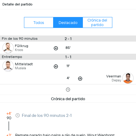
Detalle del partido
Crónica del
Todos
Destacado
partido
2 - 1
Fin de los 90 minutos
Füllkrug
85'
Kroos
1 - 1
Entretiempo
Mittelstadt
11'
Musiala
Veerman
4'
Depay
Crónica del partido
+4'
Final de los 90 minutos 2-1
90
+3'
Remate parado bajo palos a rás de suelo. Wout Weghorst