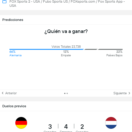
FOX Sports 2 - USA / Fubo Sports US / FOXsports.com / Fox Sports App -
USA
Predicciones
¿Quién va a ganar?
Votos Totales 23,738
66%
12%
22%
Alemania
Empate
Países Bajos
Anterior
Siguiente
Duelos previos
3
4
2