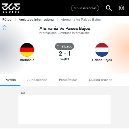
Mis Marcadores
Fútbol
Amistoso Internacional
Alemania Vs Países Bajos
Alemania Vs Países Bajos
Internacional, Amistoso Internacional
Finalizado
2
-
1
26/03
Alemania
Países Bajos
Partido
Alineaciones
Estadísticas
Duelos previos
Ad