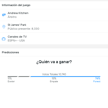
Información del juego
Andrew Kitchen
Árbitro
St James' Park
Público presente: 8,330
Canales de TV
ESPN+ - USA
Predicciones
¿Quién va a ganar?
Votos Totales 10,740
11%
13%
76%
Exeter
Empate
Forest