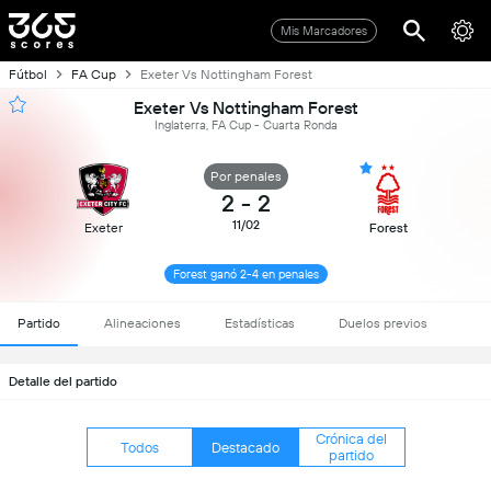
Mis Marcadores
Fútbol
FA Cup
Exeter Vs Nottingham Forest
Exeter Vs Nottingham Forest
Inglaterra, FA Cup - Cuarta Ronda
Por penales
2
-
2
11/02
Exeter
Forest
Forest ganó 2-4 en penales
Partido
Alineaciones
Estadísticas
Duelos previos
Detalle del partido
Crónica del
Todos
Destacado
partido