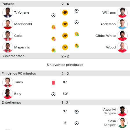
2 - 4
Penales
T. Yogane
Williams
4P
MacDonald
Anderson
3P
Cole
Gibbs-White
2P
Magennis
Wood
1P
2 - 2
Suplementario
Sin eventos principales
2 - 2
Fin de los 90 minutos
Turns
87'
Boly
50'
1 - 2
Entretiempo
Awoniyi
37'
Sangare
Sosa
15'
Sangare