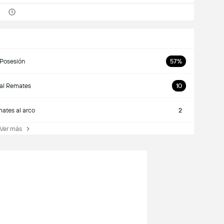
Posesión
57%
al Remates
10
ates al arco
2
er más