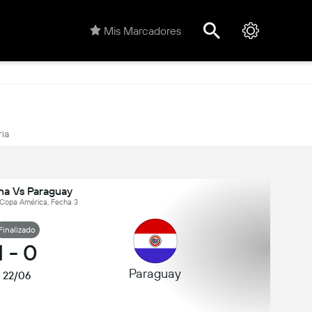
Mis Marcadores
ria
na Vs Paraguay
Copa América, Fecha 3
Finalizado
1
-
0
Paraguay
22/06