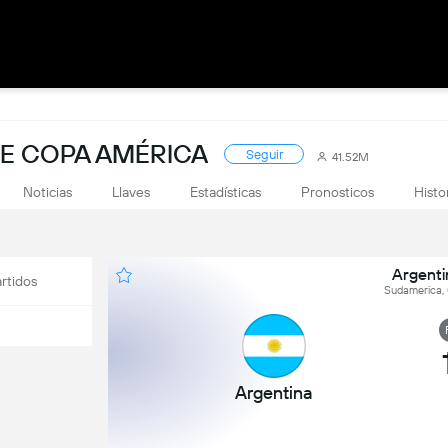
DE COPA AMÉRICA
Seguir
41.52M
Noticias
Llaves
Estadísticas
Pronosticos
Histo
Argenti
rtidos
Sudamerica, 
Argentina