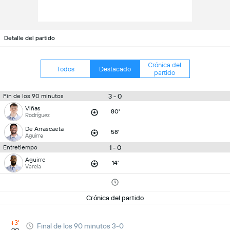
Detalle del partido
Crónica del
Todos
Destacado
partido
3 - 0
Fin de los 90 minutos
Viñas
80'
Rodríguez
De Arrascaeta
58'
Aguirre
1 - 0
Entretiempo
Aguirre
14'
Varela
Crónica del partido
+3'
Final de los 90 minutos 3-0