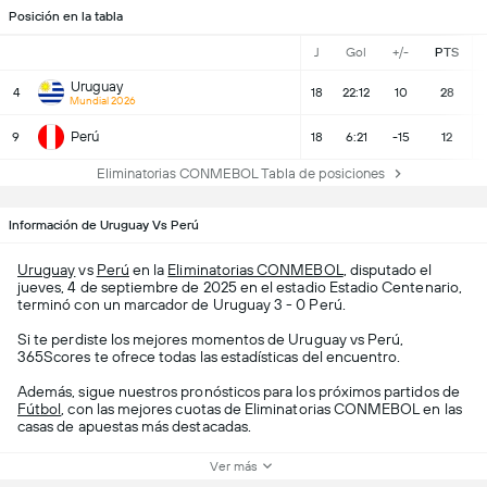
Posición en la tabla
J
Gol
+/-
PTS
Uruguay
4
18
22:12
10
28
Mundial 2026
Perú
9
18
6:21
-15
12
Eliminatorias CONMEBOL Tabla de posiciones
Información de Uruguay Vs Perú
Uruguay
vs
Perú
en la
Eliminatorias CONMEBOL
, disputado el
jueves, 4 de septiembre de 2025 en el estadio Estadio Centenario,
terminó con un marcador de Uruguay 3 - 0 Perú.
Si te perdiste los mejores momentos de Uruguay vs Perú,
365Scores te ofrece todas las estadísticas del encuentro.
Además, sigue nuestros pronósticos para los próximos partidos de
Fútbol
, con las mejores cuotas de Eliminatorias CONMEBOL en las
casas de apuestas más destacadas.
Ver más