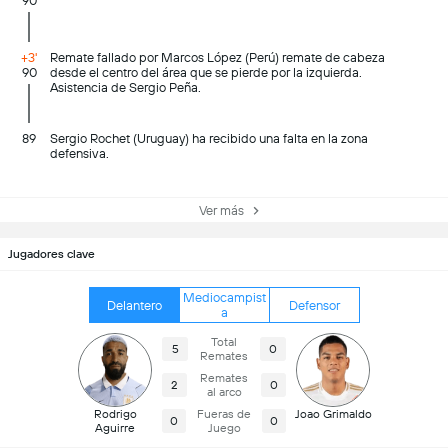
90
+3'
Remate fallado por Marcos López (Perú) remate de cabeza
90
desde el centro del área que se pierde por la izquierda.
Asistencia de Sergio Peña.
89
Sergio Rochet (Uruguay) ha recibido una falta en la zona
defensiva.
Ver más
Jugadores clave
Mediocampist
Delantero
Defensor
a
Total
5
0
Remates
Remates
2
0
al arco
Rodrigo
Fueras de
Joao Grimaldo
0
0
Aguirre
Juego