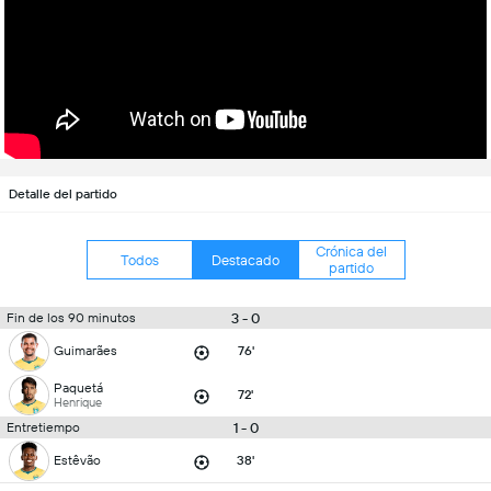
Detalle del partido
Crónica del
Todos
Destacado
partido
3 - 0
Fin de los 90 minutos
Guimarães
76'
Paquetá
72'
Henrique
1 - 0
Entretiempo
Estêvão
38'