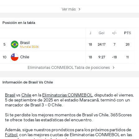
Ver más
Posición en la tabla
J
Gol
+/-
PTS
Brasil
5
18
24:17
7
28
Mundial 2026
Chile
10
18
9:27
-18
11
Eliminatorias CONMEBOL Tabla de posiciones
Información de Brasil Vs Chile
Brasil
vs
Chile
en la
Eliminatorias CONMEBOL
, disputado el viernes,
5 de septiembre de 2025 en el estadio Maracanã, terminó con un
marcador de Brasil 3 - 0 Chile.
Si te perdiste los mejores momentos de Brasil vs Chile, 365Scores
te ofrece todas las estadísticas del encuentro.
Además, sigue nuestros pronósticos para los próximos partidos de
Fútbol
, con las mejores cuotas de Eliminatorias CONMEBOL en las