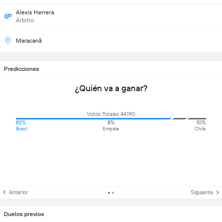
Alexis Herrera
Árbitro
Maracanã
Predicciones
¿Quién va a ganar?
Votos Totales 44,190
82%
8%
10%
Brasil
Empate
Chile
Anterior
Siguiente
Duelos previos