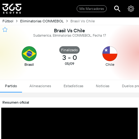
Mis Marcadores
Fútbol
Eliminatorias CONMEBOL
Brasil Vs Chile
Brasil Vs Chile
Sudamerica, Eliminatorias CONMEBOL, Fecha 17
Finalizado
3
-
0
05/09
Brasil
Chile
Partido
Alineaciones
Estadísticas
Noticias
Duelos pr
Resumen oficial