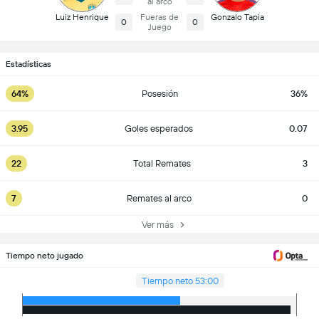
al arco
Luiz Henrique
Fueras de
Gonzalo Tapia
0
0
Juego
Estadísticas
64%
Posesión
36%
3.95
Goles esperados
0.07
22
Total Remates
3
7
Remates al arco
0
Ver más
Tiempo neto jugado
Tiempo neto 53:00