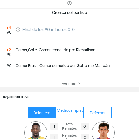
Crónica del partido
+4'
Final de los 90 minutos 3-0
90
+2'
Corner,Chile. Corner cometido por Richarlison.
90
90
Corner,Brasil. Corner cometido por Guillermo Maripán.
Ver más
Jugadores clave
Mediocampist
Delantero
Defensor
a
Total
1
0
Remates
Remates
1
0