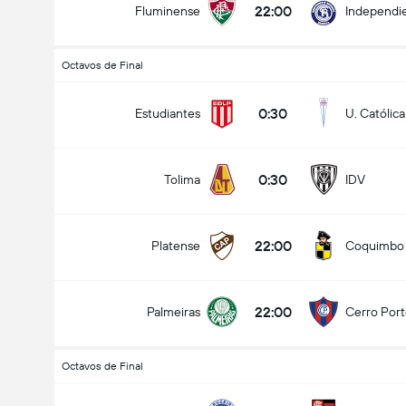
22:00
Fluminense
Independie
Octavos de Final
Goles en el partido (2.5)
0:30
Estudiantes
U. Católica
0:30
Tolima
IDV
Menos de
Más de
22:00
Platense
Coquimbo
22:00
Palmeiras
Cerro Por
Octavos de Final