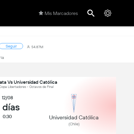
Mis Marcadores
Seguir
54.87M
ria
ata Vs Universidad Católica
a Libertadores - Octavos de Final
12/08
 días
0:30
Universidad Católica
(Chile)