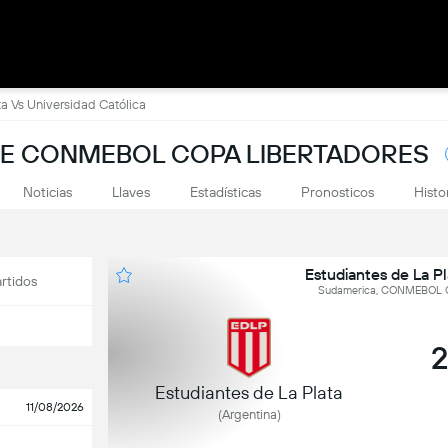
ta Vs Universidad Católica
DE CONMEBOL COPA LIBERTADORES
Noticias
Llaves
Estadísticas
Pronosticos
Histo
Estudiantes de La Pl
rtidos
Sudamerica, CONMEBOL Cop
2
Estudiantes de La Plata
11/08/2026
(Argentina)