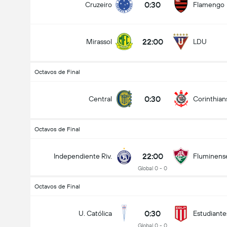
0:30
Cruzeiro
Flamengo
22:00
Mirassol
LDU
Octavos de Final
0:30
Central
Corinthian
Octavos de Final
22:00
Independiente Riv.
Fluminens
Global 0 - 0
Octavos de Final
0:30
U. Católica
Estudiante
Global 0 - 0