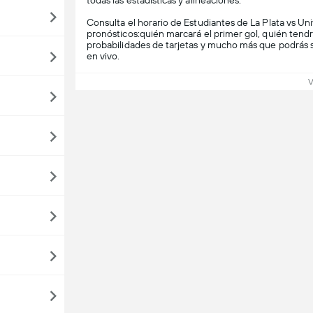
todas las estadísticas y alineaciones.
Consulta el horario de Estudiantes de La Plata vs Uni
pronósticos:quién marcará el primer gol, quién tend
probabilidades de tarjetas y mucho más que podrás s
en vivo.
V