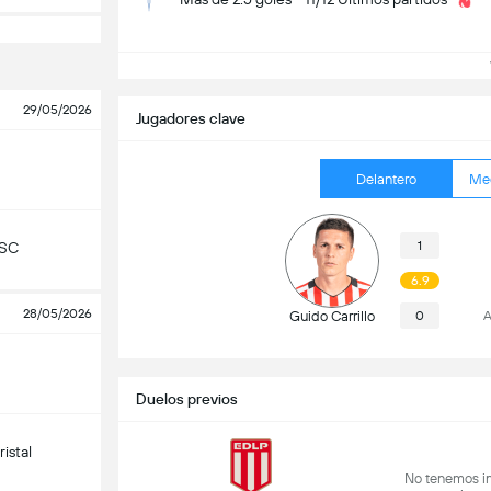
V
29/05/2026
Jugadores clave
Delantero
Me
1
 SC
6.9
28/05/2026
Guido Carrillo
0
A
Duelos previos
istal
No tenemos in