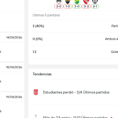
2
-
0
1
-
0
3
-
0
0
-
2
2
-
1
Últimos 5 partidos
2 (40%)
Part
14/08/2026
0 (0%)
Ambos e
s
1.2
Gole
V
18/08/2026
Tendencias
e
Estudiantes perdió - 3/4 Últimos partidos
19/08/2026
s
Más de 2.5 goles - 11/12 Últimos partidos