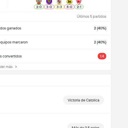
2
-
0
3
-
0
3
-
3
4
-
0
2
-
1
Últimos 5 partidos
idos ganados
2 (40%)
quipos marcaron
2 (40%)
s convertidos
1.4
er más
Victoria de Catolica
Más de 2.5 goles