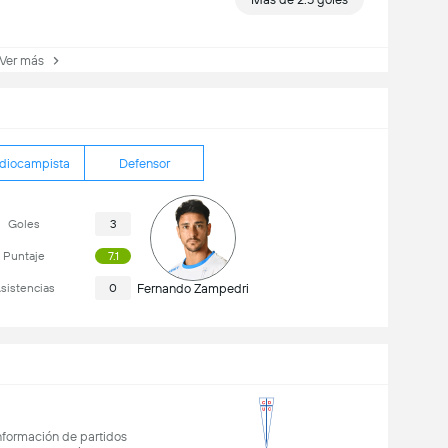
er más
diocampista
Defensor
Goles
3
Puntaje
7.1
sistencias
0
Fernando Zampedri
formación de partidos