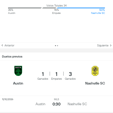
Votos Totales 34
35%
15%
50%
Austin
Empate
Nashville SC
Anterior
Siguiente
Duelos previos
1
1
3
Ganados
Empates
Ganados
Austin
Nashville SC
11/10/2026
MLS
0:30
Austin
Nashville SC