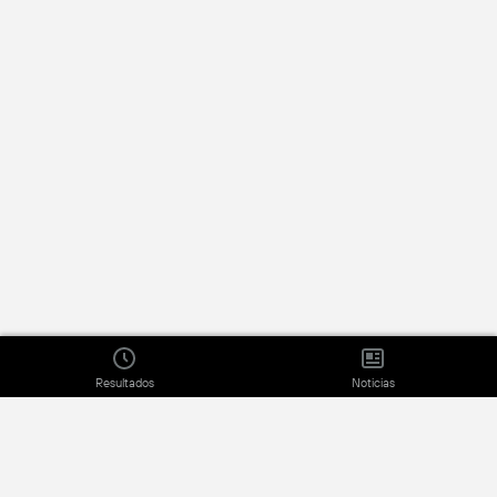
Resultados
Noticias