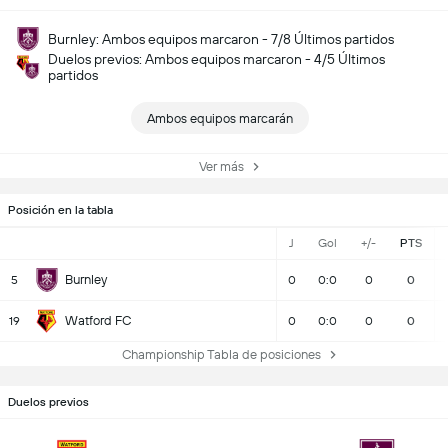
Burnley: Ambos equipos marcaron - 7/8 Últimos partidos
Duelos previos: Ambos equipos marcaron - 4/5 Últimos
partidos
Ambos equipos marcarán
Ver más
Posición en la tabla
J
Gol
+/-
PTS
Burnley
5
0
0:0
0
0
Watford FC
19
0
0:0
0
0
Championship Tabla de posiciones
Duelos previos