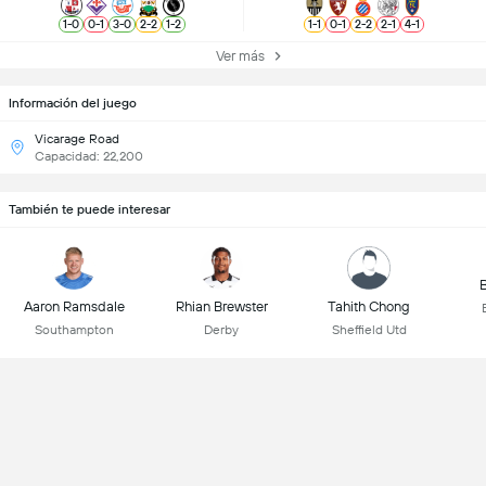
1
-
0
0
-
1
3
-
0
2
-
2
1
-
2
1
-
1
0
-
1
2
-
2
2
-
1
4
-
1
Ver más
Información del juego
Vicarage Road
Capacidad: 22,200
También te puede interesar
B
Aaron Ramsdale
Rhian Brewster
Tahith Chong
Southampton
Derby
Sheffield Utd