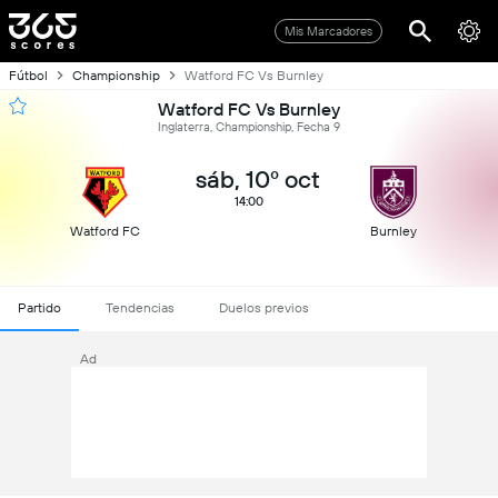
Mis Marcadores
Fútbol
Championship
Watford FC Vs Burnley
Watford FC Vs Burnley
Inglaterra, Championship, Fecha 9
sáb, 10º oct
14:00
Watford FC
Burnley
Partido
Tendencias
Duelos previos
Ad