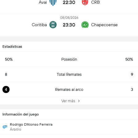
22:30
Avai
CRB
08/08/2026
23:30
Coritiba
Chapecoense
Estadísticas
50%
Posesión
50%
8
Total Remates
9
4
Remates al arco
3
Ver más
Información del juego
Rodrigo D'Alonso Ferreira
Árbitro