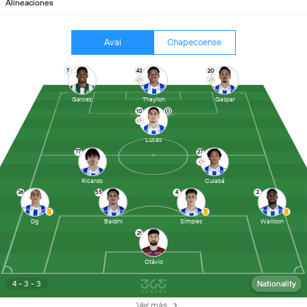
Alineaciones
Avai
Chapecoense
7
43
20
Garcez
Thayllon
Gaspar
10
Lucas
77
27
Ricardo
Cuiabá
36
55
4
2
Dg
Baldini
Simples
Wallison
21
Otávio
4 - 3 - 3
Nationality
Ver más