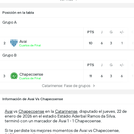
Posición en la tabla
Grupo A
PTS
J
G
+/-
G
Avai
2
10
6
3
1
8
Cuartos de Final
Grupo B
PTS
J
G
+/-
G
Chapecoense
3
11
6
3
6
1
Cuartos de Final
Catarinense: Fase de grupos
Información de Avai Vs Chapecoense
Avai
vs
Chapecoense
en la
Catarinense
, disputado el jueves, 22 de
enero de 2026 en el estadio Estádio Aderbal Ramos da Silva,
terminó con un marcador de Avai 1 - 1 Chapecoense.
Si te perdiste los mejores momentos de Avai vs Chapecoense,