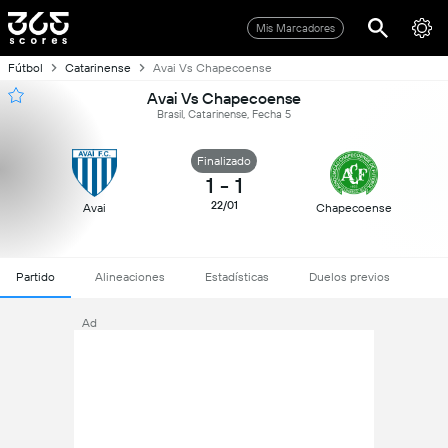
Mis Marcadores
Fútbol
Catarinense
Avai Vs Chapecoense
Avai Vs Chapecoense
Brasil, Catarinense, Fecha 5
Finalizado
1
-
1
22/01
Avai
Chapecoense
Partido
Alineaciones
Estadísticas
Duelos previos
Ad