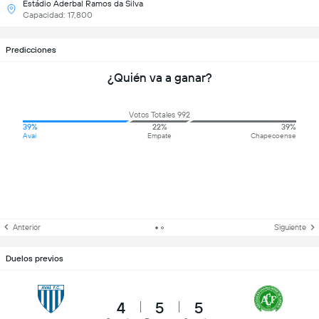
Estádio Aderbal Ramos da Silva
Capacidad: 17,800
Predicciones
¿Quién va a ganar?
Votos Totales 992
39%
22%
39%
Avai
Empate
Chapecoense
Anterior
Siguiente
Duelos previos
4
5
5