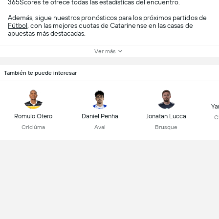
365Scores te ofrece todas las estadísticas del encuentro.
Además, sigue nuestros pronósticos para los próximos partidos de
Fútbol
, con las mejores cuotas de Catarinense en las casas de
apuestas más destacadas.
Ver más
También te puede interesar
Ya
Romulo Otero
Daniel Penha
Jonatan Lucca
C
Criciúma
Avai
Brusque