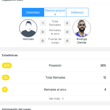
Mediocampist
Delantero
Defensor
a
Total
1
2
Remates
Remates
0
0
al arco
Hericles
Fueras de
Rodrigo
0
0
Juego
Dantas
Estadísticas
62%
Posesión
38%
22
Total Remates
12
8
Remates al arco
4
Ver más
Información del juego