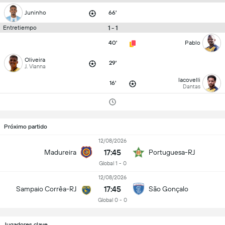
Juninho
66'
1 - 1
Entretiempo
40'
Pablo
Oliveira
29'
J. Vianna
Iacovelli
16'
Dantas
Próximo partido
12/08/2026
17:45
Madureira
Portuguesa-RJ
Global 1 - 0
12/08/2026
17:45
Sampaio Corrêa-RJ
São Gonçalo
Global 0 - 0
Jugadores clave