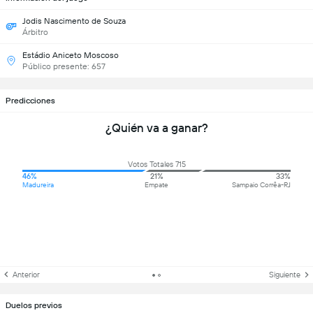
Jodis Nascimento de Souza
Árbitro
Estádio Aniceto Moscoso
Público presente: 657
Predicciones
¿Quién va a ganar?
Votos Totales 715
46%
21%
33%
Madureira
Empate
Sampaio Corrêa-RJ
Anterior
Siguiente
Duelos previos