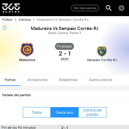
Mis Marcadores
Fútbol
Carioca
Madureira Vs Sampaio Corrêa-RJ
Madureira Vs Sampaio Corrêa-RJ
Brasil, Carioca, Fecha 3
Finalizado
2
-
1
22/01
Madureira
Sampaio Corrêa-RJ
Partido
Alineaciones
Estadísticas
Duelos previos
Detalle del partido
Crónica del
Todos
Destacado
partido
2 - 1
Fin de los 90 minutos