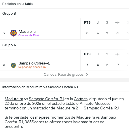
Posición en la tabla
Grupo B
PTS
J
G
+/-
G
Madureira
2
8
6
2
-1
5
Cuartos de Final
Grupo A
PTS
J
G
+/-
G
Sampaio Corrêa-RJ
6
7
6
2
-7
7
Repechaje descenso
Carioca: Fase de grupos
Información de Madureira Vs Sampaio Corrêa-RJ
Madureira
vs
Sampaio Corrêa-RJ
en la
Carioca
, disputado el jueves,
22 de enero de 2026 en el estadio Estádio Aniceto Moscoso,
terminó con un marcador de Madureira 2 - 1 Sampaio Corrêa-RJ.
Si te perdiste los mejores momentos de Madureira vs Sampaio
Corrêa-RJ, 365Scores te ofrece todas las estadísticas del
encuentro.