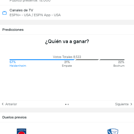
Público presente: 15,000
Canales de TV
ESPN+ - USA / ESPN App - USA
Predicciones
¿Quién va a ganar?
Votos Totales 8,533
57%
21%
22%
Heidenheim
Empate
Bochum
Anterior
Siguiente
Duelos previos