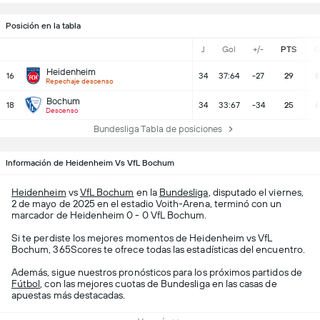
Posición en la tabla
J
Gol
+/-
PTS
Heidenheim
16
34
37:64
-27
29
8
Repechaje descenso
Bochum
18
34
33:67
-34
25
6
Descenso
Bundesliga Tabla de posiciones
Información de Heidenheim Vs VfL Bochum
Heidenheim
vs
VfL Bochum
en la
Bundesliga
, disputado el viernes,
2 de mayo de 2025 en el estadio Voith-Arena, terminó con un
marcador de Heidenheim 0 - 0 VfL Bochum.
Si te perdiste los mejores momentos de Heidenheim vs VfL
Bochum, 365Scores te ofrece todas las estadísticas del encuentro.
Además, sigue nuestros pronósticos para los próximos partidos de
Fútbol
, con las mejores cuotas de Bundesliga en las casas de
apuestas más destacadas.