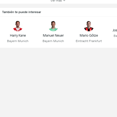
Ver más
También te puede interesar
Jo
Harry Kane
Manuel Neuer
Mario Götze
Ba
Bayern Munich
Bayern Munich
Eintracht Frankfurt