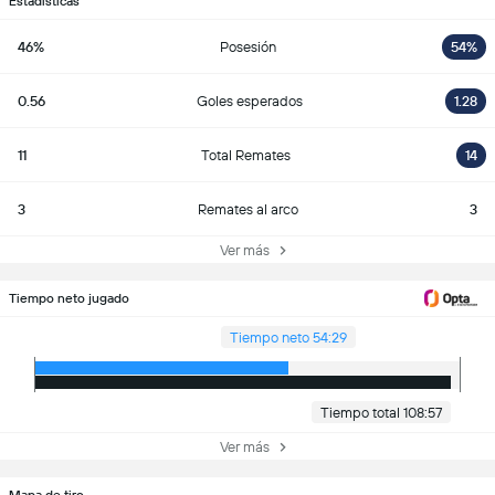
Estadísticas
46%
Posesión
54%
0.56
Goles esperados
1.28
11
Total Remates
14
3
Remates al arco
3
Ver más
Tiempo neto jugado
Tiempo neto 54:29
Tiempo total 108:57
Ver más