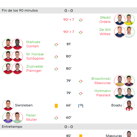
0 - 0
Fin de los 90 minutos
Medić
90' + 7
Ordets
De Wit
90' + 7
Wittek
Niehues
81'
Conteh
M. Honsak
80'
Schöppner
Zivzivadze
80'
Pieringer
Broschinski
79'
Masouras
Holtmann
79'
Passlack
Siersleben
66'
Boadu
Feller
60'
Muller
0 - 0
Entretiempo
45'
Masouras