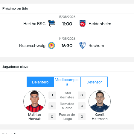
Próximo partido
15/08/2026
11:00
Hertha BSC
Heidenheim
14/08/2026
16:30
Braunschweig
Bochum
Jugadores clave
Mediocampist
Delantero
Defensor
a
Total
1
0
Remates
Remates
0
0
al arco
Mathias
Fueras de
Gerrit
0
0
Honsak
Juego
Holtmann