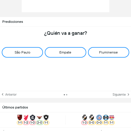
Predicciones
¿Quién va a ganar?
São Paulo
Empate
Fluminense
Anterior
Siguiente
Últimos partidos
1
-
1
1
-
2
1
-
0
2
-
0
1
-
1
1
-
3
0
-
0
0
-
0
1
-
1
1
-
1