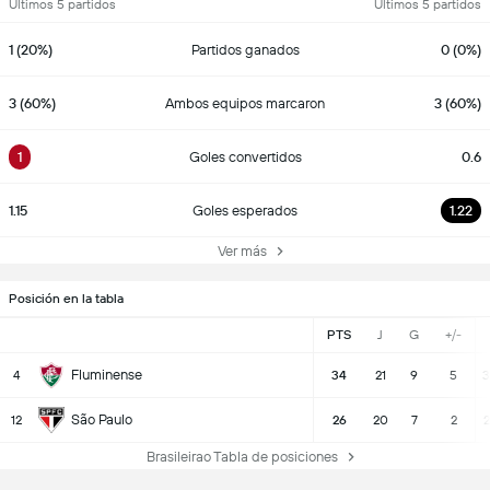
Últimos 5 partidos
Últimos 5 partidos
1 (20%)
Partidos ganados
0 (0%)
3 (60%)
Ambos equipos marcaron
3 (60%)
1
Goles convertidos
0.6
1.15
Goles esperados
1.22
Ver más
Posición en la tabla
PTS
J
G
+/-
Fluminense
4
34
21
9
5
3
São Paulo
12
26
20
7
2
2
Brasileirao Tabla de posiciones