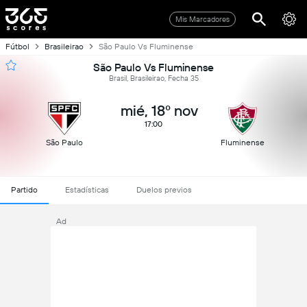
Mis Marcadores
Fútbol
Brasileirao
São Paulo Vs Fluminense
São Paulo Vs Fluminense
Brasil, Brasileirao, Fecha 35
mié, 18º nov
17:00
São Paulo
Fluminense
Partido
Estadísticas
Duelos previos
Ad