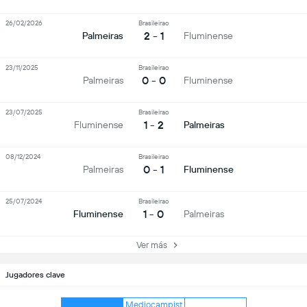
26/02/2026
Brasileirao
2 - 1
Palmeiras
Fluminense
23/11/2025
Brasileirao
0 - 0
Palmeiras
Fluminense
23/07/2025
Brasileirao
1 - 2
Fluminense
Palmeiras
08/12/2024
Brasileirao
0 - 1
Palmeiras
Fluminense
25/07/2024
Brasileirao
1 - 0
Fluminense
Palmeiras
Ver más
Jugadores clave
Mediocampist