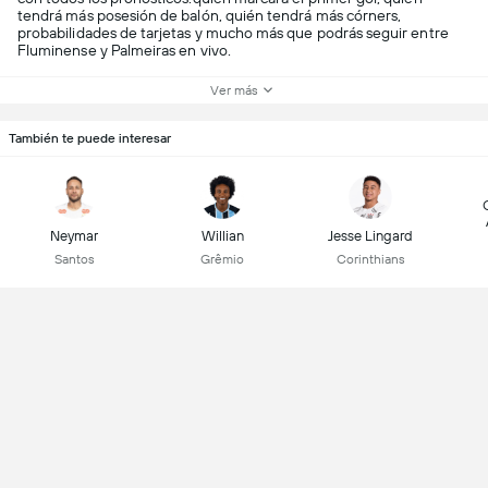
tendrá más posesión de balón, quién tendrá más córners,
probabilidades de tarjetas y mucho más que podrás seguir entre
Fluminense y Palmeiras en vivo.
Ver más
También te puede interesar
Neymar
Willian
Jesse Lingard
Santos
Grêmio
Corinthians