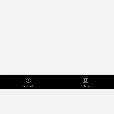
Resultados
Noticias