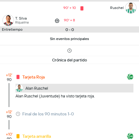
90' + 10
Ruschel
T. Silva
90' + 8
Riquelme
0 - 0
Entretiempo
Sin eventos principales
Crónica del partido
+12'
Tarjeta Roja
90
Alan Ruschel
Alan Ruschel (Juventude) ha visto tarjeta roja.
+12'
Final de los 90 minutos 1-0
90
+10'
Tarjeta amarilla
90