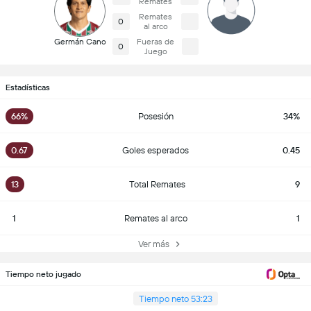
Remates
Remates
0
al arco
Germán Cano
Fueras de
0
Juego
Estadísticas
66%
Posesión
34%
0.67
Goles esperados
0.45
13
Total Remates
9
1
Remates al arco
1
Ver más
Tiempo neto jugado
Tiempo neto 53:23