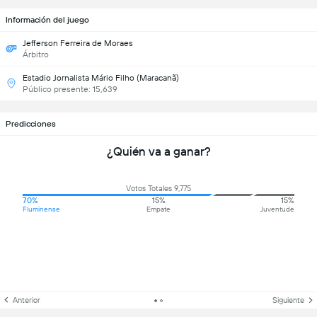
Información del juego
Jefferson Ferreira de Moraes
Árbitro
Estadio Jornalista Mário Filho (Maracanã)
Público presente: 15,639
Predicciones
¿Quién va a ganar?
Votos Totales 9,775
70%
15%
15%
Fluminense
Empate
Juventude
Anterior
Siguiente