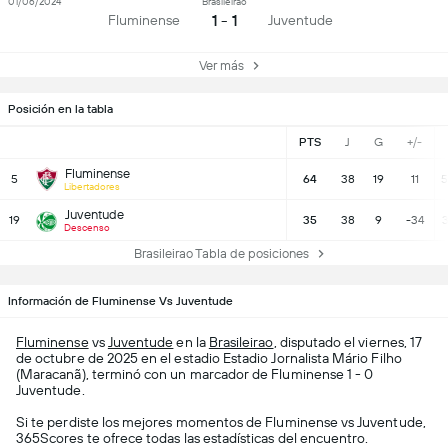
01/06/2024
Brasileirao
1 - 1
Fluminense
Juventude
Ver más
Posición en la tabla
PTS
J
G
+/-
Fluminense
5
64
38
19
11
5
Libertadores
Juventude
19
35
38
9
-34
3
Descenso
Brasileirao Tabla de posiciones
Información de Fluminense Vs Juventude
Fluminense
vs
Juventude
en la
Brasileirao
, disputado el viernes, 17
de octubre de 2025 en el estadio Estadio Jornalista Mário Filho
(Maracanã), terminó con un marcador de Fluminense 1 - 0
Juventude.
Si te perdiste los mejores momentos de Fluminense vs Juventude,
365Scores te ofrece todas las estadísticas del encuentro.