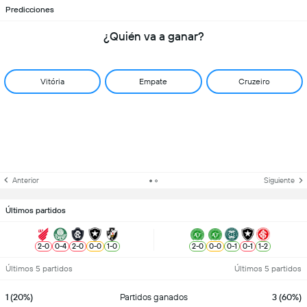
Predicciones
¿Quién va a ganar?
Vitória
Empate
Cruzeiro
Anterior
Siguiente
Últimos partidos
2
-
0
0
-
4
2
-
0
0
-
0
1
-
0
2
-
0
0
-
0
0
-
1
0
-
1
1
-
2
Últimos 5 partidos
Últimos 5 partidos
1 (20%)
Partidos ganados
3 (60%)