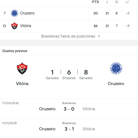
PTS
J
G
+/-
Cruzeiro
7
30
21
8
-3
2
Vitória
13
26
21
7
-9
Brasileirao Tabla de posiciones
Duelos previos
1
6
8
Ganados
Empates
Ganados
Vitória
Cruzeiro
01/04/2026
Brasileirao
3 - 0
Cruzeiro
Vitória
01/11/2025
Brasileirao
3 - 1
Cruzeiro
Vitória