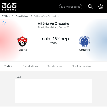
Mis Marcadores
Fútbol
Brasileirao
Vitória Vs Cruzeiro
Vitória Vs Cruzeiro
Brasil, Brasileirao, Fecha 28
sáb, 19º sep
17:00
Vitória
Cruzeiro
Partido
Estadísticas
Tendencias
Duelos previos
Ad