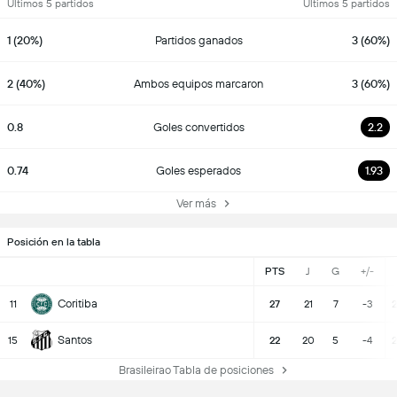
Últimos 5 partidos
Últimos 5 partidos
1 (20%)
Partidos ganados
3 (60%)
2 (40%)
Ambos equipos marcaron
3 (60%)
0.8
Goles convertidos
2.2
0.74
Goles esperados
1.93
Ver más
Posición en la tabla
PTS
J
G
+/-
Coritiba
11
27
21
7
-3
2
Santos
15
22
20
5
-4
2
Brasileirao Tabla de posiciones