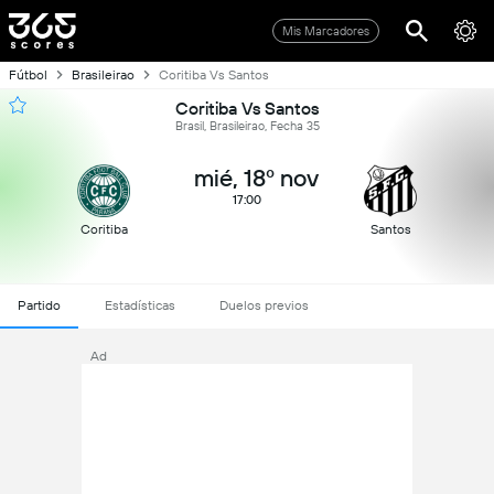
Mis Marcadores
Fútbol
Brasileirao
Coritiba Vs Santos
Coritiba Vs Santos
Brasil, Brasileirao, Fecha 35
mié, 18º nov
17:00
Coritiba
Santos
Partido
Estadísticas
Duelos previos
Ad