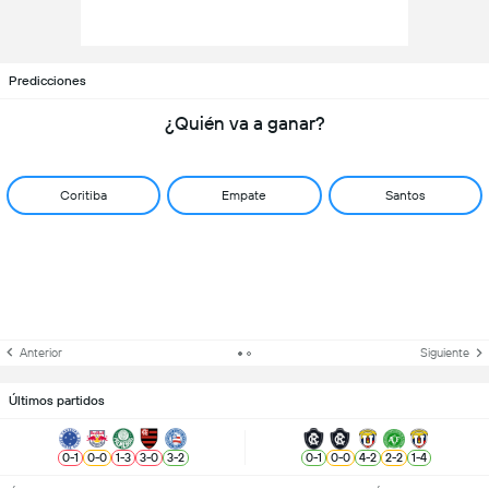
Predicciones
¿Quién va a ganar?
Coritiba
Empate
Santos
Anterior
Siguiente
Últimos partidos
0
-
1
0
-
0
1
-
3
3
-
0
3
-
2
0
-
1
0
-
0
4
-
2
2
-
2
1
-
4