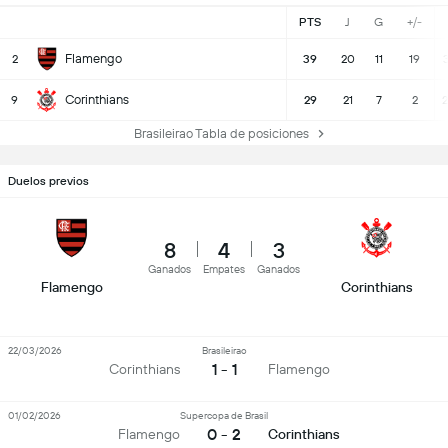
PTS
J
G
+/-
Flamengo
2
39
20
11
19
Corinthians
9
29
21
7
2
2
Brasileirao Tabla de posiciones
Duelos previos
8
4
3
Ganados
Empates
Ganados
Flamengo
Corinthians
22/03/2026
Brasileirao
1 - 1
Corinthians
Flamengo
01/02/2026
Supercopa de Brasil
0 - 2
Flamengo
Corinthians