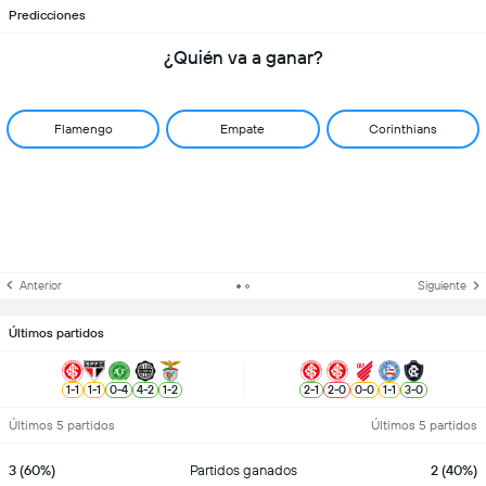
Predicciones
¿Quién va a ganar?
Flamengo
Empate
Corinthians
Anterior
Siguiente
Últimos partidos
1
-
1
1
-
1
0
-
4
4
-
2
1
-
2
2
-
1
2
-
0
0
-
0
1
-
1
3
-
0
Últimos 5 partidos
Últimos 5 partidos
3 (60%)
Partidos ganados
2 (40%)