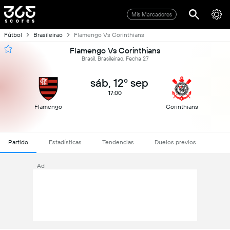
Mis Marcadores
Fútbol
Brasileirao
Flamengo Vs Corinthians
Flamengo Vs Corinthians
Brasil, Brasileirao, Fecha 27
sáb, 12º sep
17:00
Flamengo
Corinthians
Partido
Estadísticas
Tendencias
Duelos previos
Ad