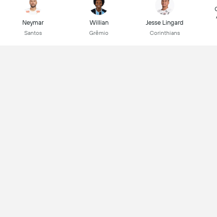
Neymar
Willian
Jesse Lingard
Santos
Grêmio
Corinthians