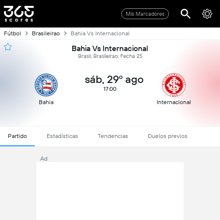
Mis Marcadores
Fútbol
Brasileirao
Bahia Vs Internacional
Bahia Vs Internacional
Brasil, Brasileirao, Fecha 25
sáb, 29º ago
17:00
Bahia
Internacional
Partido
Estadísticas
Tendencias
Duelos previos
Ad