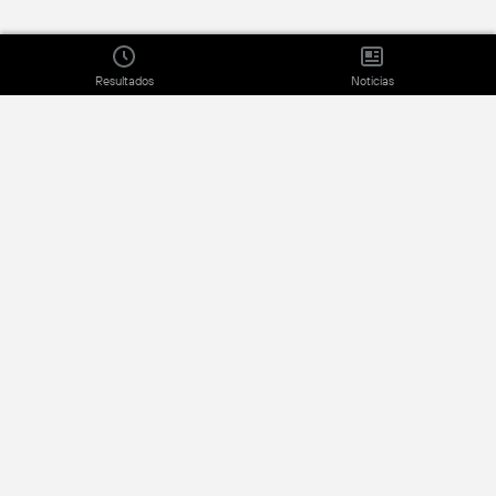
Resultados
Noticias