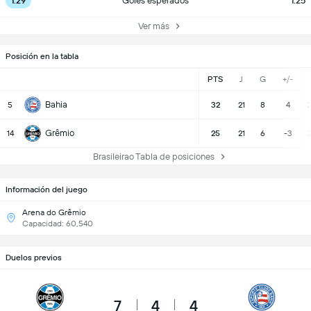
1.29
Goles esperados
1.25
Ver más
Posición en la tabla
PTS
J
G
+/-
Bahia
5
32
21
8
4
2
Grêmio
14
25
21
6
-3
Brasileirao Tabla de posiciones
Información del juego
Arena do Grêmio
Capacidad: 60,540
Duelos previos
7
4
4