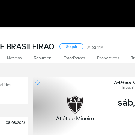
E BRASILEIRAO
Seguir
52.44M
Noticias
Resumen
Estadísticas
Pronosticos
Tr
Atlético 
rtidos
Brasil, B
sáb,
Atlético Mineiro
08/08/2026