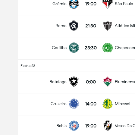
19:00
Grêmio
São Paulo
21:30
Remo
Atlético M
Goles en el partido (2.5)
23:30
Coritiba
Chapecoe
Menos de
Más de
Fecha 22
0:00
Botafogo
Fluminens
14:00
Cruzeiro
Mirassol
19:00
Bahia
Vasco Da 