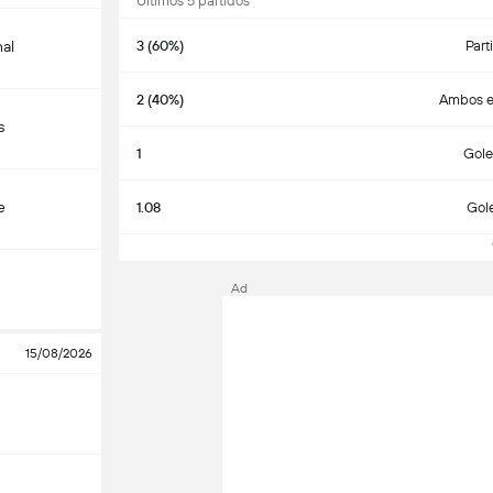
Últimos 5 partidos
3 (60%)
Part
nal
2 (40%)
Ambos e
s
1
Gole
e
1.08
Gol
V
Ad
15/08/2026