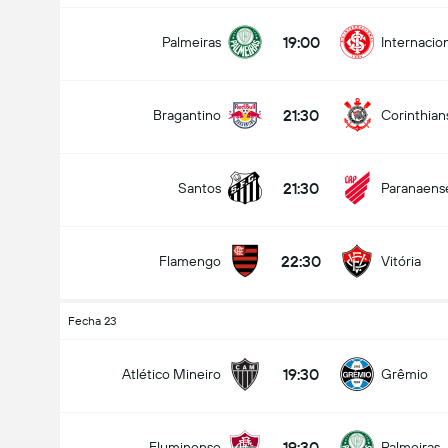
19:00
Palmeiras
Internacio
21:30
Bragantino
Corinthian
21:30
Santos
Paranaens
22:30
Flamengo
Vitória
Fecha 23
19:30
Atlético Mineiro
Grêmio
19:30
Fluminense
Palmeiras