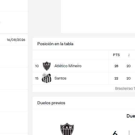
o
16/08/2026
Posición en la tabla
PTS
J
Atlético Mineiro
10
28
20
Santos
15
22
20
Brasileirao T
Duelos previos
Due
6