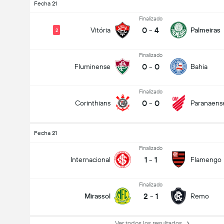
Fecha 21
Finalizado
0
-
4
Vitória
Palmeiras
2
Finalizado
0
-
0
Fluminense
Bahia
Finalizado
0
-
0
Corinthians
Paranaens
Fecha 21
Finalizado
1
-
1
Internacional
Flamengo
Finalizado
2
-
1
Mirassol
Remo
Ver todos los resultados