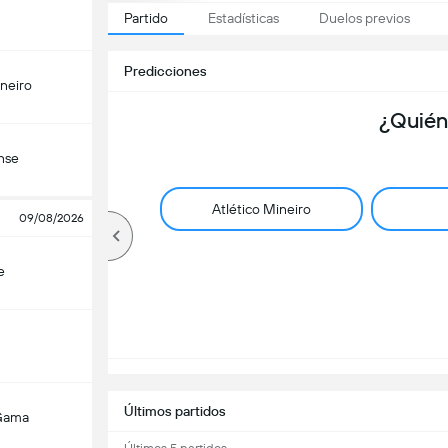
Partido
Estadísticas
Duelos previos
Predicciones
ineiro
¿Quién
nse
Atlético Mineiro
09/08/2026
e
Últimos partidos
Gama