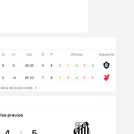
G
+/-
Gol
E
P
Últimas
Siguiente
8
0
25:25
4
8
G
E
G
P
G
5
-4
29:33
7
8
E
P
G
P
P
abla de posiciones
los previos
4
5