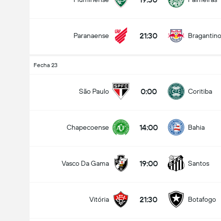
21:30
Paranaense
Bragantin
Fecha 23
0:00
São Paulo
Coritiba
14:00
Chapecoense
Bahia
19:00
Vasco Da Gama
Santos
21:30
Vitória
Botafogo