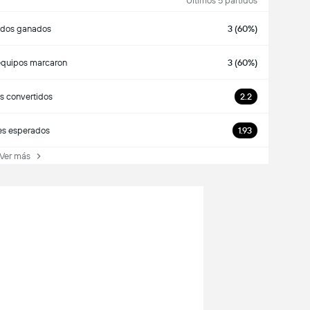
Últimos 5 partidos
idos ganados
3 (60%)
quipos marcaron
3 (60%)
s convertidos
2.2
es esperados
1.93
er más