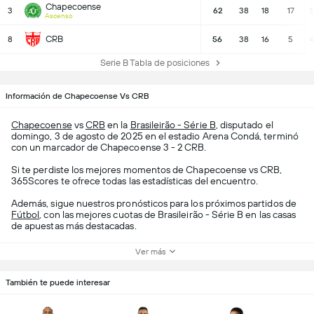
Chapecoense
3
62
38
18
17
5
Ascenso
CRB
8
56
38
16
5
4
Serie B Tabla de posiciones
Información de Chapecoense Vs CRB
Chapecoense
vs
CRB
en la
Brasileirão - Série B
, disputado el
domingo, 3 de agosto de 2025 en el estadio Arena Condá, terminó
con un marcador de Chapecoense 3 - 2 CRB.
Si te perdiste los mejores momentos de Chapecoense vs CRB,
365Scores te ofrece todas las estadísticas del encuentro.
Además, sigue nuestros pronósticos para los próximos partidos de
Fútbol
, con las mejores cuotas de Brasileirão - Série B en las casas
de apuestas más destacadas.
Ver más
También te puede interesar