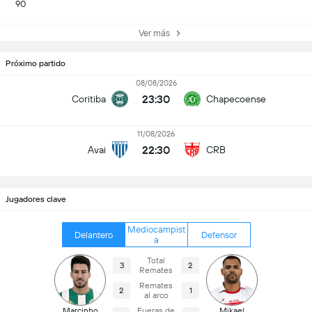
90
Ver más
Próximo partido
08/08/2026
23:30
Coritiba
Chapecoense
11/08/2026
22:30
Avai
CRB
Jugadores clave
Mediocampist
Delantero
Defensor
a
Total
3
2
Remates
Remates
2
1
al arco
Marcinho
Fueras de
Mikael