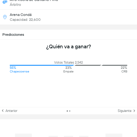
Árbitro
Arena Condá
Capacidad: 22,600
Predicciones
¿Quién va a ganar?
Votos Totales 2,542
55%
23%
22%
Chapecoense
Empate
CRB
Anterior
Siguiente