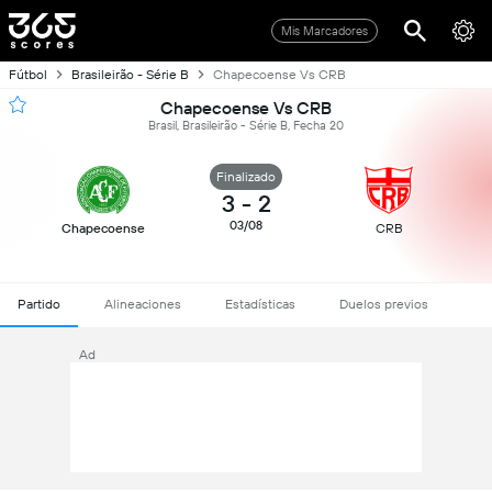
Mis Marcadores
Fútbol
Brasileirão - Série B
Chapecoense Vs CRB
Chapecoense Vs CRB
Brasil, Brasileirão - Série B, Fecha 20
Finalizado
3
-
2
03/08
Chapecoense
CRB
Partido
Alineaciones
Estadísticas
Duelos previos
Ad