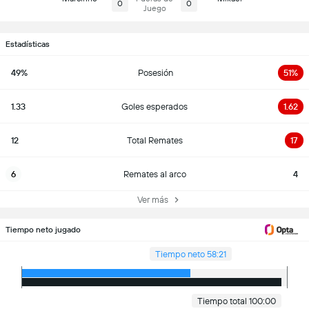
0
0
Juego
Estadísticas
49%
Posesión
51%
1.33
Goles esperados
1.62
12
Total Remates
17
6
Remates al arco
4
Ver más
Tiempo neto jugado
Tiempo neto 58:21
Tiempo total 100:00