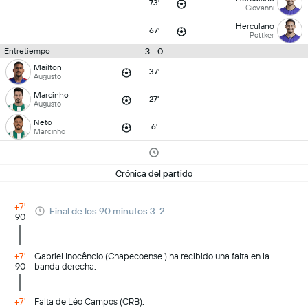
73'
Giovanni
Herculano
67'
Pottker
3 - 0
Entretiempo
Maílton
37'
Augusto
Marcinho
27'
Augusto
Neto
6'
Marcinho
Crónica del partido
+7'
Final de los 90 minutos 3-2
90
+7'
Gabriel Inocêncio (Chapecoense ) ha recibido una falta en la
90
banda derecha.
+7'
Falta de Léo Campos (CRB).