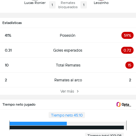
Lucas Ronier
Remates
Leozinho
1
1
bloqueados
Estadísticas
41%
Posesión
59%
0.31
Goles esperados
0.72
10
Total Remates
15
2
Remates al arco
2
Ver más
Tiempo neto jugado
Tiempo neto 45:10
Tiempo total 102:08