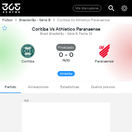
Mis Marcadores
Fútbol
Brasileirão - Série B
Coritiba Vs Athletico Paranaense
Coritiba Vs Athletico Paranaense
Brasil, Brasileirão - Série B, Fecha 33
Finalizado
0
-
0
19/10
Coritiba
Paranaense
Athletiba
Partido
Alineaciones
Estadísticas
Duelos previos
Ad