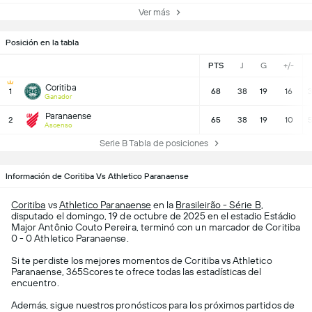
Ver más
Posición en la tabla
PTS
J
G
+/-
Coritiba
1
68
38
19
16
3
Ganador
Paranaense
2
65
38
19
10
5
Ascenso
Serie B Tabla de posiciones
Información de Coritiba Vs Athletico Paranaense
Coritiba
vs
Athletico Paranaense
en la
Brasileirão - Série B
,
disputado el domingo, 19 de octubre de 2025 en el estadio Estádio
Major Antônio Couto Pereira, terminó con un marcador de Coritiba
0 - 0 Athletico Paranaense.
Si te perdiste los mejores momentos de Coritiba vs Athletico
Paranaense, 365Scores te ofrece todas las estadísticas del
encuentro.
Además, sigue nuestros pronósticos para los próximos partidos de