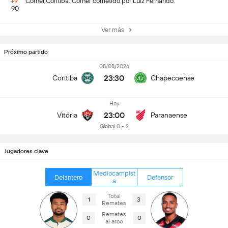
+9'
Corner,Coritiba. Corner cometido por Luiz Fernando.
90
Ver más
Próximo partido
08/08/2026
23:30
Coritiba
Chapecoense
Hoy
23:00
Vitória
Paranaense
Global 0 - 2
Jugadores clave
Mediocampist
Delantero
Defensor
a
Total
1
3
Remates
Remates
0
0
al arco