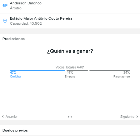
Anderson Daronco
Árbitro
Estádio Major Antônio Couto Pereira
Capacidad: 40,502
Predicciones
¿Quién va a ganar?
Votos Totales 4,481
47%
19%
34%
Coritiba
Empate
Paranaense
Anterior
Siguiente
Duelos previos