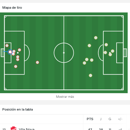
Mapa de tiro
Mostrar más
Posición en la tabla
PTS
J
G
+/-
Vila Nova
13
47
38
11
-4
4