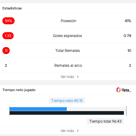
Estadísticas
59%
Posesión
41%
1.33
Goles esperados
0.78
11
Total Remates
10
2
Remates al arco
2
Ver más
Tiempo neto jugado
Tiempo neto 45:15
Tiempo total 96:43
Ver más