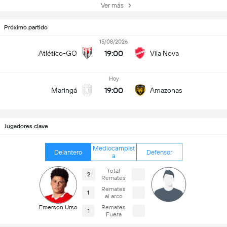
Ver más
Próximo partido
15/08/2026
19:00
Atlético-GO
Vila Nova
Hoy
19:00
Maringá
Amazonas
Jugadores clave
Mediocampist
Delantero
Defensor
a
Total
2
Remates
Remates
1
al arco
Emerson Urso
Remates
1
Fuera