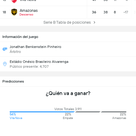
Amazonas
18
36
38
8
-17
3
Descenso
Serie B Tabla de posiciones
Información del juego
Jonathan Benkenstein Pinheiro
Árbitro
Estádio Onésio Brasileiro Alvarenga
Público presente: 4,707
Predicciones
¿Quién va a ganar?
Votos Totales 3,911
56%
22%
22%
Vila Nova
Empate
Amazonas