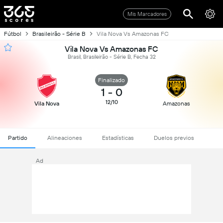
Mis Marcadores
Fútbol
Brasileirão - Série B
Vila Nova Vs Amazonas FC
Vila Nova Vs Amazonas FC
Brasil, Brasileirão - Série B, Fecha 32
Finalizado
1
-
0
12/10
Vila Nova
Amazonas
Partido
Alineaciones
Estadísticas
Duelos previos
Ad