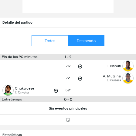
Detalle del partido
Todos
Destacado
1 - 2
Fin de los 90 minutos
75'
I. Nshuti
A. Mutsinzi
72'
J. Kwizera
Chukwueze
59'
F. Onyeka
0 - 0
Entretiempo
Sin eventos principales
Estadísticas