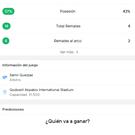
57%
Posesión
43%
14
Total Remates
4
4
Remates al arco
2
Ver más
Información del juego
Samir Guezzaz
Árbitro
Godswill Akpabio International Stadium
Capacidad: 31,500
Predicciones
¿Quién va a ganar?