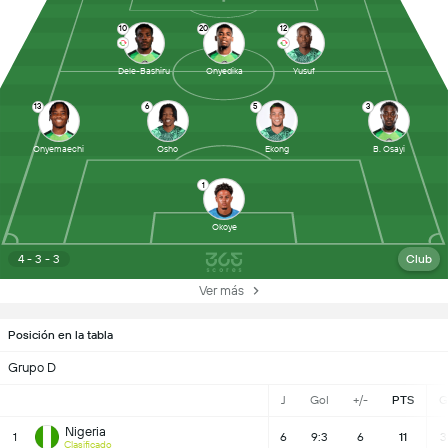
10
20
12
Dele-Bashiru
Onyedika
Yusuf
13
6
5
3
Onyemaechi
Osho
Ekong
B. Osayi
1
Okoye
4 - 3 - 3
Club
Ver más
Posición en la tabla
Grupo D
J
Gol
+/-
PTS
G
Nigeria
1
6
9:3
6
11
3
Clasificado