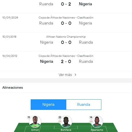
0 - 2
Ruanda
Nigeria
10/09/2024
Copa de África de Naciones - Clasificación
0 - 0
Ruanda
Nigeria
15/01/2018
African Nations Championship
0 - 0
Nigeria
Ruanda
16/06/2012
Copa de África de Naciones - Clasificación
2 - 0
Nigeria
Ruanda
Ver más
Alineaciones
Nigeria
Ruanda
15
22
14
Simon
Boniface
Iheanacho