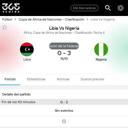
Mis Marcadores
Fútbol
Copa de África de Naciones - Clasificación
Libia Vs Nigeria
Libia Vs Nigeria
África, Copa de África de Naciones - Clasificación, Fecha 4
Decisión de la Federación
0
-
3
15/10
Libia
Nigeria
Partido
Estadísticas
Noticias
Duelos previos
Detalle del partido
0 - 3
Fin de los 90 minutos
Sin eventos