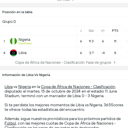
Posición en la tabla
Grupo D
J
Gol
+/-
PTS
G
Nigeria
1
6
9:3
6
11
3
Clasificado
Libia
4
6
3:7
-4
5
1
Copa de África de Naciones - Clasificación: Fase de grupos
Información de Libia Vs Nigeria
Libia
vs
Nigeria
en la
Copa de África de Naciones - Clasificación
,
disputado el martes, 15 de octubre de 2024 en el estadio 11 June
Stadium, terminó con un marcador de Libia 0 - 3 Nigeria.
Si te perdiste los mejores momentos de Libia vs Nigeria, 365Scores
te ofrece todas las estadísticas del encuentro.
Además, sigue nuestros pronósticos para los próximos partidos de
Fútbol
, con las mejores cuotas de Copa de África de Naciones -
Clasificación en las casas de apuestas más destacadas.