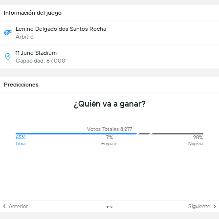
Información del juego
Lenine Delgado dos Santos Rocha
Árbitro
11 June Stadium
Capacidad: 67,000
Predicciones
¿Quién va a ganar?
Votos Totales 8,277
65%
7%
28%
Libia
Empate
Nigeria
Anterior
Siguiente