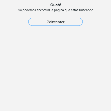
Ouch!
No podemos encontrar la página que estas buscando
Reintentar