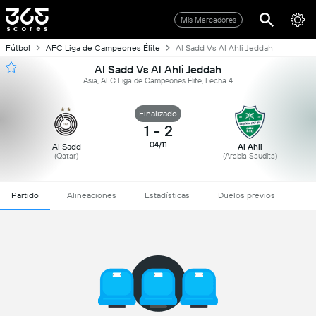
Mis Marcadores
Fútbol
AFC Liga de Campeones Élite
Al Sadd Vs Al Ahli Jeddah
Al Sadd Vs Al Ahli Jeddah
Asia, AFC Liga de Campeones Élite, Fecha 4
Finalizado
1
-
2
04/11
Al Sadd
Al Ahli
(Qatar)
(Arabia Saudita)
Partido
Alineaciones
Estadísticas
Duelos previos