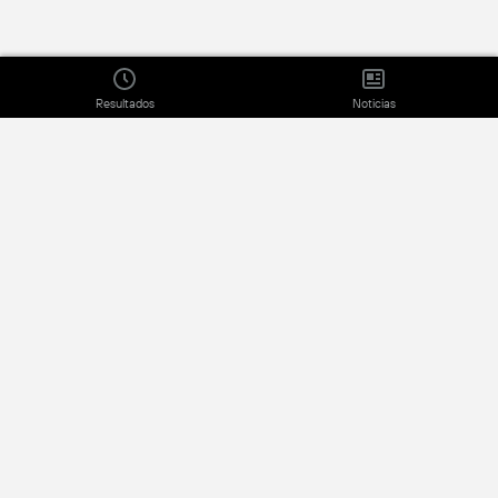
Resultados
Noticias
Información
Políticas de privacidad
Widgets
Publicidad
Contáctenos
Terms of Use
Bolsa de trabajo
Noticias
Partidos por tv hoy
Liga MX