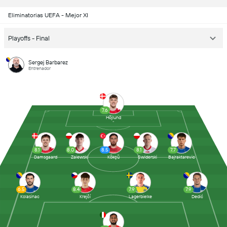
Eliminatorias UEFA - Mejor XI
Playoffs - Final
Sergej Barbarez
Entrenador
7.6
Höjlund
8.1
8.0
8.5
8.1
7.7
Damsgaard
Zalewski
Kökçü
Swiderski
Bajraktarevic
6.5
8.4
7.9
7.9
Kolasinac
Krejčí
Lagerbielke
Dedić