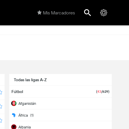
Mis Marcadores
Todas las ligas A-Z
Fútbol
(
43
/629)
Afganistán
África
(1)
Albania