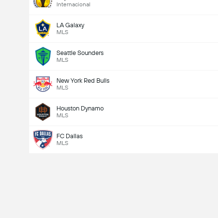
Internacional
LA Galaxy
MLS
Seattle Sounders
MLS
New York Red Bulls
MLS
Houston Dynamo
MLS
FC Dallas
MLS