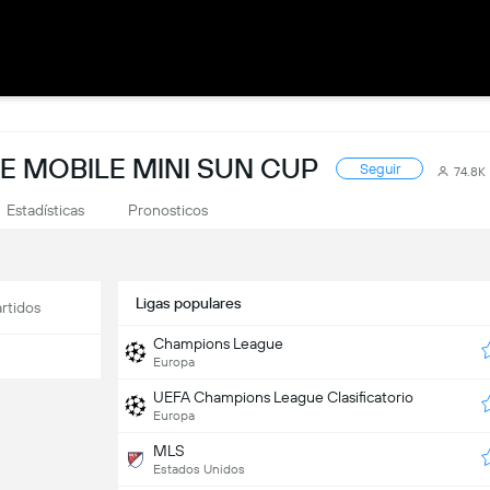
E MOBILE MINI SUN CUP
Seguir
74.8K
Estadísticas
Pronosticos
Ligas populares
rtidos
Champions League
Europa
UEFA Champions League Clasificatorio
Europa
MLS
Estados Unidos