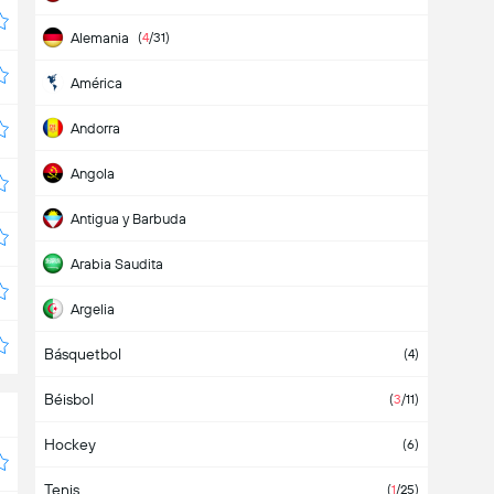
Alemania
(
4
/31)
América
Andorra
Angola
Antigua y Barbuda
Arabia Saudita
Argelia
Básquetbol
Argentina
(36)
(4)
Béisbol
Armenia
(1)
(
3
/11)
Hockey
Aruba
(6)
Tenis
Asia
(2)
(
1
/25)