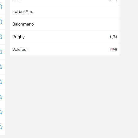
Fútbol Am.
Australia
(
1
/1)
Balonmano
Austria
(6)
Rugby
Azerbaiyán
(
1
/3)
Voleibol
Bahamas
(
1
/4)
Bahrein
Bangladesh
Barbados
Bélgica
(7)
Belice
Bermudas
Bielorrusia
(3)