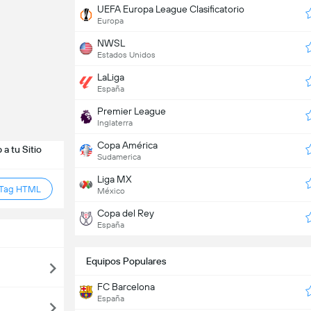
UEFA Europa League Clasificatorio
Europa
NWSL
Estados Unidos
LaLiga
España
Premier League
Inglaterra
Copa América
a tu Sitio
Sudamerica
Liga MX
 Tag HTML
México
Copa del Rey
España
Equipos Populares
FC Barcelona
España