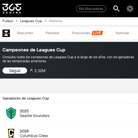
Mis Marcadores
Fútbol
Leagues Cup
Historia
Resumen
Partidos
Posiciones
Noticias
Campeones de Leagues Cup
Consulta todos los campeones de Leagues Cup a lo largo de los años, con los ganadores
de las temporadas anteriores.
Seguir
2.32M
Ganadores de Leagues Cup
2025
Seattle Sounders
2024
Columbus Crew