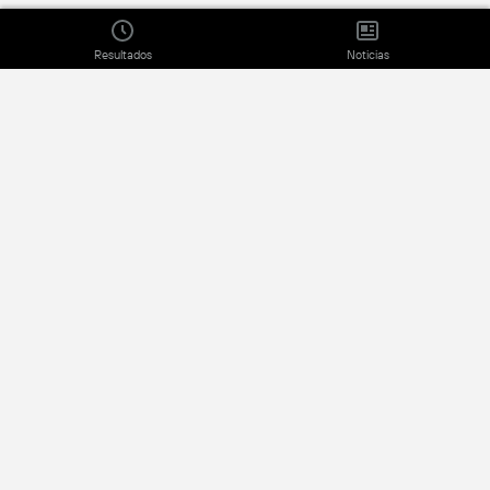
Resultados
Noticias
Información
Políticas de privacidad
Widgets
Publicidad
Contáctenos
Terms of Use
Bolsa de trabajo
Noticias
Partidos por tv hoy
Liga MX