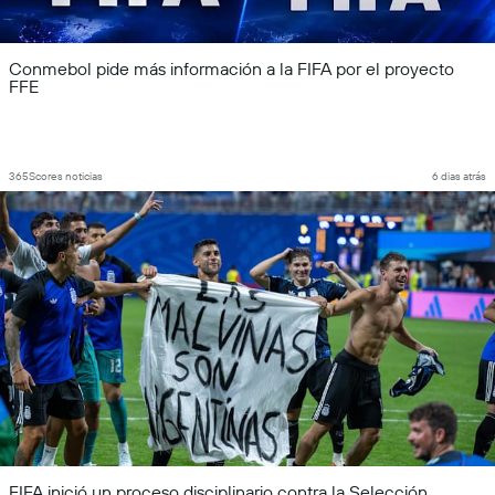
Conmebol pide más información a la FIFA por el proyecto
FFE
365Scores noticias
6 dias atrás
FIFA inició un proceso disciplinario contra la Selección