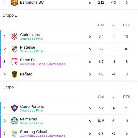
Barcelona SC
4
6
2:12
-10
3
Grupo E
J
Gol
+/-
PTS
Corinthians
1
6
8:4
4
11
Octavos de Final
Platense
2
6
8:7
1
10
Octavos de Final
Santa Fe
3
6
6:7
-1
8
CONMEBOL Copa Sudamericana
Peñarol
4
6
4:8
-4
3
Grupo F
J
Gol
+/-
PTS
Cerro Porteño
1
6
6:2
4
13
Octavos de Final
Palmeiras
2
6
10:5
5
11
Octavos de Final
Sporting Cristal
3
6
6:9
-3
6
CONMEBOL Copa Sudamericana