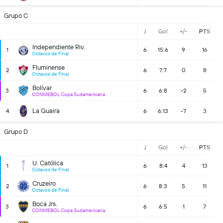
Grupo C
J
Gol
+/-
PTS
Independiente Riv.
1
6
15:6
9
16
Octavos de Final
Fluminense
2
6
7:7
0
8
Octavos de Final
Bolívar
3
6
6:8
-2
5
CONMEBOL Copa Sudamericana
La Guaira
4
6
6:13
-7
3
Grupo D
J
Gol
+/-
PTS
U. Católica
1
6
8:4
4
13
Octavos de Final
Cruzeiro
2
6
8:3
5
11
Octavos de Final
Boca Jrs.
3
6
6:5
1
7
CONMEBOL Copa Sudamericana