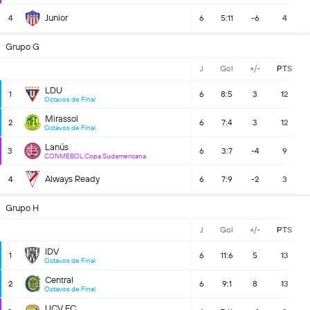
Junior
4
6
5:11
-6
4
Grupo G
J
Gol
+/-
PTS
LDU
1
6
8:5
3
12
Octavos de Final
Mirassol
2
6
7:4
3
12
Octavos de Final
Lanús
3
6
3:7
-4
9
CONMEBOL Copa Sudamericana
Always Ready
4
6
7:9
-2
3
Grupo H
J
Gol
+/-
PTS
IDV
1
6
11:6
5
13
Octavos de Final
Central
2
6
9:1
8
13
Octavos de Final
UCV FC