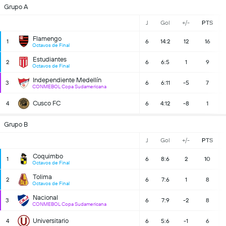
Grupo A
J
Gol
+/-
PTS
Flamengo
1
6
14:2
12
16
Octavos de Final
Estudiantes
2
6
6:5
1
9
Octavos de Final
Independiente Medellín
3
6
6:11
-5
7
CONMEBOL Copa Sudamericana
Cusco FC
4
6
4:12
-8
1
Grupo B
J
Gol
+/-
PTS
Coquimbo
1
6
8:6
2
10
Octavos de Final
Tolima
2
6
7:6
1
8
Octavos de Final
Nacional
3
6
7:9
-2
8
CONMEBOL Copa Sudamericana
Universitario
4
6
5:6
-1
6