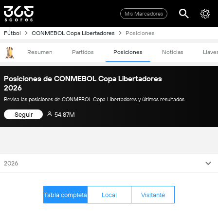
Mis Marcadores
Fútbol
CONMEBOL Copa Libertadores
Posiciones
Resumen
Partidos
Posiciones
Noticias
Llave
Posiciones de CONMEBOL Copa Libertadores
2026
Revisa las posiciones de CONMEBOL Copa Libertadores y últimos resultados
Seguir
54.87M
2026
Tabla completa
Local
Visitante