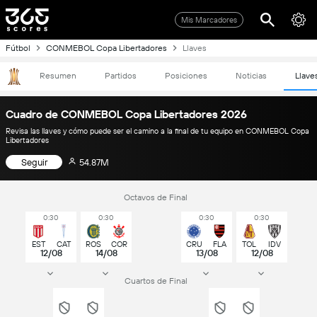
Mis Marcadores
Fútbol
CONMEBOL Copa Libertadores
Llaves
Resumen
Partidos
Posiciones
Noticias
Llave
Cuadro de CONMEBOL Copa Libertadores 2026
Revisa las llaves y cómo puede ser el camino a la final de tu equipo en CONMEBOL Copa
Libertadores
Seguir
54.87M
Octavos de Final
0:30
0:30
0:30
0:30
EST
CAT
ROS
COR
CRU
FLA
TOL
IDV
12/08
14/08
13/08
12/08
Cuartos de Final