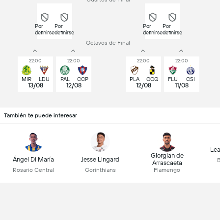
Por
Por
Por
Por
definirse
definirse
definirse
definirse
Octavos de Final
22:00
22:00
22:00
22:00
MIR
LDU
PAL
CCP
PLA
COQ
FLU
CSI
13/08
12/08
12/08
11/08
También te puede interesar
Lea
Giorgian de
Ángel Di María
Jesse Lingard
B
Arrascaeta
Rosario Central
Corinthians
Flamengo