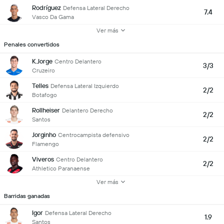
Rodríguez
Defensa Lateral Derecho
7.4
Vasco Da Gama
Ver más
Penales convertidos
K.Jorge
Centro Delantero
3/3
Cruzeiro
Telles
Defensa Lateral Izquierdo
2/2
Botafogo
Rollheiser
Delantero Derecho
2/2
Santos
Jorginho
Centrocampista defensivo
2/2
Flamengo
Viveros
Centro Delantero
2/2
Athletico Paranaense
Ver más
Barridas ganadas
Igor
Defensa Lateral Derecho
1.9
Santos