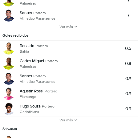
7
Palmeiras
Santos
Portero
7
Athletico Paranaense
Ver más
Goles recibidos
Ronaldo
Portero
0.5
Bahia
Carlos Miguel
Portero
0.8
Palmeiras
Santos
Portero
0.9
Athletico Paranaense
Agustin Rossi
Portero
0.9
Flamengo
Hugo Souza
Portero
0.9
Corinthians
Ver más
Salvadas