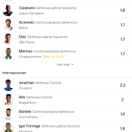
Cuiabano
Defensa Lateral Izquierdo
1.8
Vasco Da Gama
Acevedo
Centrocampista defensivo
1.7
Bahia
Díaz
Defensa Lateral Izquierdo
1.7
São Paulo
Meritao
Centrocampista defensivo
1.7
Chapecoense
(Dejó el club)
Ver más
Intercepciones
Jonathan
Defensa Central
2.3
Cruzeiro
Alix
Defensa Central
2
Bragantino
Raniele
Centrocampista defensivo
1.9
Corinthians
Igor Formiga
Defensa Lateral Derecho
1.8
Mirassol