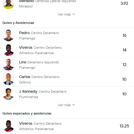
Reinaldo
Defensa Lateral Izquierdo
3.92
Mirassol
Ver más
Goles y Asistencias
Pedro
Centro Delantero
16
Flamengo
Viveros
Centro Delantero
14
Athletico Paranaense
Lino
Delantero Izquierdo
12
Flamengo
Carlos
Centro Delantero
10
Grêmio
J. Kennedy
Centro Delantero
10
Fluminense
Ver más
Goles esperados y asistencias
Viveros
Centro Delantero
13.25
Athletico Paranaense