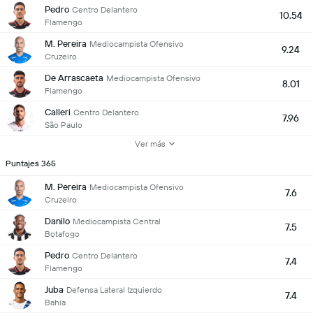
Pedro
Centro Delantero
10.54
Flamengo
M. Pereira
Mediocampista Ofensivo
9.24
Cruzeiro
De Arrascaeta
Mediocampista Ofensivo
8.01
Flamengo
Calleri
Centro Delantero
7.96
São Paulo
Ver más
Puntajes 365
M. Pereira
Mediocampista Ofensivo
7.6
Cruzeiro
Danilo
Mediocampista Central
7.5
Botafogo
Pedro
Centro Delantero
7.4
Flamengo
Juba
Defensa Lateral Izquierdo
7.4
Bahia