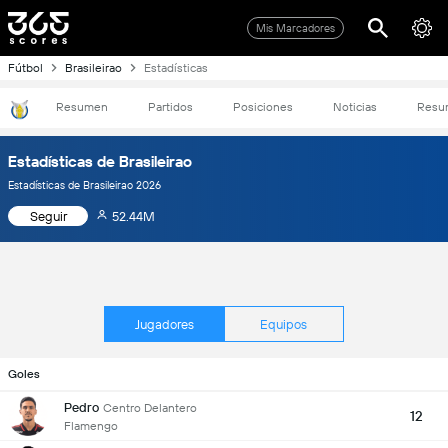
Mis Marcadores
Fútbol
Brasileirao
Estadísticas
Resumen
Partidos
Posiciones
Noticias
Resu
Estadísticas de Brasileirao
Estadísticas de Brasileirao 2026
Seguir
52.44M
Jugadores
Equipos
Goles
Pedro
Centro Delantero
12
Flamengo