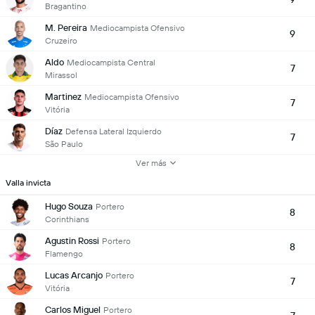
Bragantino
M. Pereira
Mediocampista Ofensivo
9
Cruzeiro
Aldo
Mediocampista Central
7
Mirassol
Martinez
Mediocampista Ofensivo
7
Vitória
Díaz
Defensa Lateral Izquierdo
7
São Paulo
Ver más
Valla invicta
Hugo Souza
Portero
8
Corinthians
Agustin Rossi
Portero
8
Flamengo
Lucas Arcanjo
Portero
7
Vitória
Carlos Miguel
Portero