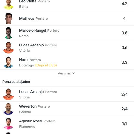
Leo Vieira
Portero
4.2
Bahia
4
Matheus
Portero
Marcelo Rangel
Portero
3.8
Remo
Lucas Arcanjo
Portero
3.6
Vitória
Neto
Portero
3.3
Botafogo
(Dejó el club)
Ver más
Penales atajados
Lucas Arcanjo
Portero
2/4
Vitória
Weverton
Portero
2/4
Grêmio
Agustin Rossi
Portero
1/1
Flamengo