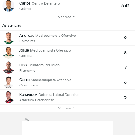
Carlos
Centro Delantero
6.42
Grêmio
Ver más
Asistencias
Andreas
Mediocampista Ofensivo
9
Palmeiras
Josué
Mediocampista Ofensivo
8
Coritiba
Lino
Delantero Izquierdo
7
Flamengo
Garro
Mediocampista Ofensivo
6
Corinthians
Benavídez
Defensa Lateral Derecho
5
Athletico Paranaense
Ver más
Ad