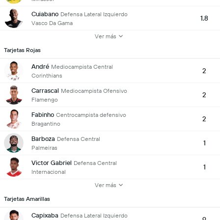
Cuiabano
Defensa Lateral Izquierdo
1.8
Vasco Da Gama
Ver más
Tarjetas Rojas
André
Mediocampista Central
2
Corinthians
Carrascal
Mediocampista Ofensivo
2
Flamengo
Fabinho
Centrocampista defensivo
2
Bragantino
Barboza
Defensa Central
1
Palmeiras
Victor Gabriel
Defensa Central
1
Internacional
Ver más
Tarjetas Amarillas
Capixaba
Defensa Lateral Izquierdo
9