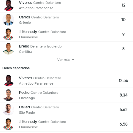
Viveros
Centro Delantero
12
Athletico Paranaense
Carlos
Centro Delantero
10
Grêmio
J. Kennedy
Centro Delantero
9
Fluminense
Breno
Delantero Izquierdo
8
Coritiba
Ver más
Goles esperados
Viveros
Centro Delantero
12.56
Athletico Paranaense
Pedro
Centro Delantero
8.34
Flamengo
Calleri
Centro Delantero
6.62
São Paulo
J. Kennedy
Centro Delantero
6.58
Fluminense